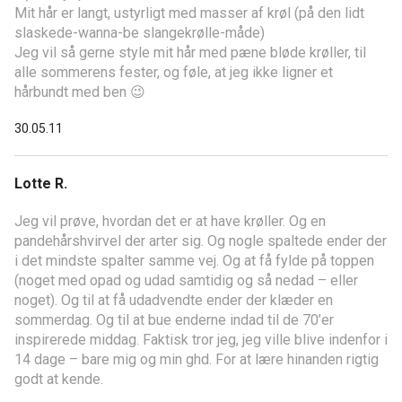
Mit hår er langt, ustyrligt med masser af krøl (på den lidt
slaskede-wanna-be slangekrølle-måde)
Jeg vil så gerne style mit hår med pæne bløde krøller, til
alle sommerens fester, og føle, at jeg ikke ligner et
hårbundt med ben 😉
30.05.11
Lotte R.
Jeg vil prøve, hvordan det er at have krøller. Og en
pandehårshvirvel der arter sig. Og nogle spaltede ender der
i det mindste spalter samme vej. Og at få fylde på toppen
(noget med opad og udad samtidig og så nedad – eller
noget). Og til at få udadvendte ender der klæder en
sommerdag. Og til at bue enderne indad til de 70’er
inspirerede middag. Faktisk tror jeg, jeg ville blive indenfor i
14 dage – bare mig og min ghd. For at lære hinanden rigtig
godt at kende.