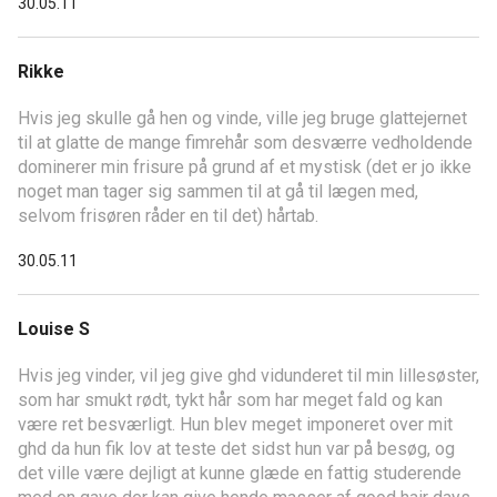
30.05.11
Rikke
Hvis jeg skulle gå hen og vinde, ville jeg bruge glattejernet
til at glatte de mange fimrehår som desværre vedholdende
dominerer min frisure på grund af et mystisk (det er jo ikke
noget man tager sig sammen til at gå til lægen med,
selvom frisøren råder en til det) hårtab.
30.05.11
Louise S
Hvis jeg vinder, vil jeg give ghd vidunderet til min lillesøster,
som har smukt rødt, tykt hår som har meget fald og kan
være ret besværligt. Hun blev meget imponeret over mit
ghd da hun fik lov at teste det sidst hun var på besøg, og
det ville være dejligt at kunne glæde en fattig studerende