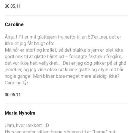
30.05.11
Caroline
Åh ja ! Pt er mit glattejern fra netto til en 50’er…nej, det er
ikke et jeg får brugt ofte.
Mit hår er stort og krøllet, så det stakkels jern er slet ikke
godt nok til at glatte håret ud – forsøgte faktisk i forgårs,
det var ikke helt vellykket…. Det er jeg dog sikker på at ghd
jernet er, og jeg ville elske at kunne glatte og style mit hår
nogle gange! Man bliver bare meget mere alsidig, ikke?
Caroline 🙂
30.05.11
Maria Nyholm
Uhm, hvor lækkert.. ;D
Hvis jeg vinder, vil jeg bruge styleren til at ”fjerne” mit