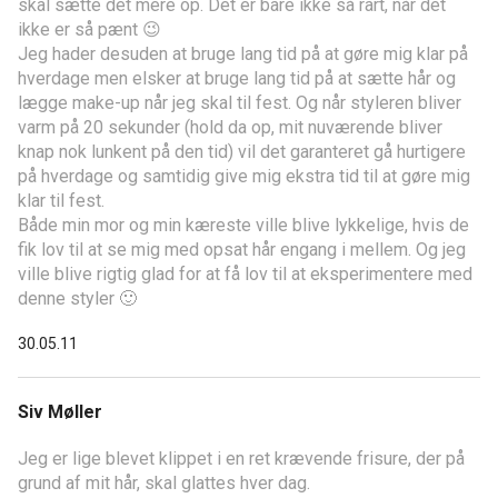
skal sætte det mere op. Det er bare ikke så rart, når det
ikke er så pænt 😉
Jeg hader desuden at bruge lang tid på at gøre mig klar på
hverdage men elsker at bruge lang tid på at sætte hår og
lægge make-up når jeg skal til fest. Og når styleren bliver
varm på 20 sekunder (hold da op, mit nuværende bliver
knap nok lunkent på den tid) vil det garanteret gå hurtigere
på hverdage og samtidig give mig ekstra tid til at gøre mig
klar til fest.
Både min mor og min kæreste ville blive lykkelige, hvis de
fik lov til at se mig med opsat hår engang i mellem. Og jeg
ville blive rigtig glad for at få lov til at eksperimentere med
denne styler 🙂
30.05.11
Siv Møller
Jeg er lige blevet klippet i en ret krævende frisure, der på
grund af mit hår, skal glattes hver dag.