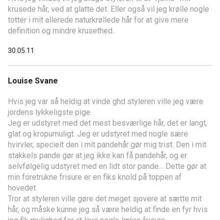
krusede hår, ved at glatte det. Eller også vil jeg krølle nogle
totter i mit allerede naturkrøllede hår for at give mere
definition og mindre krusethed..
30.05.11
Louise Svane
Hvis jeg var så heldig at vinde ghd styleren ville jeg være
jordens lykkeligste pige.
Jeg er udstyret med det mest besværlige hår, det er langt,
glat og kropumuligt. Jeg er udstyret med nogle sære
hvirvler, specielt den i mit pandehår gør mig trist. Den i mit
stakkels pande gør at jeg ikke kan få pandehår, og er
selvfølgelig udstyret med en lidt stor pande… Dette gør at
min foretrukne frisure er en fiks knold på toppen af
hovedet.
Tror at styleren ville gøre det meget sjovere at sætte mit
hår, og måske kunne jeg så være heldig at finde en fyr hvis