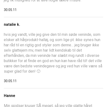
jeg fik mulighed for at lave nogle lækre frisure.
30.05.11
natalie k.
hvis jeg vandt, ville jeg give den til min søde veninde, som
elsker alt hårprodukt-halløj, og som lige pt. ikke synes hun
har råd til en rigtig god styler som denne… jeg bruger ikke
selv glattejern mv, men har lidt kendskab til det
efterhånden, da min veninde har slæbt mig rundt i diverse
butikker for at finde en god en hun kan have råd til! det ville
være den bedste venindegave og jeg ved hun ville være så
super glad for den! 🙂
30.05.11
Hanne
Min spidser kruser SÅ meget, så jeg ville glatte håret