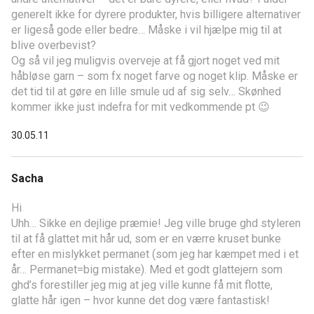
generelt ikke for dyrere produkter, hvis billigere alternativer
er ligeså gode eller bedre… Måske i vil hjælpe mig til at
blive overbevist?
Og så vil jeg muligvis overveje at få gjort noget ved mit
håbløse garn – som fx noget farve og noget klip. Måske er
det tid til at gøre en lille smule ud af sig selv… Skønhed
kommer ikke just indefra for mit vedkommende pt 😉
30.05.11
Sacha
Hi
Uhh… Sikke en dejlige præmie! Jeg ville bruge ghd styleren
til at få glattet mit hår ud, som er en værre kruset bunke
efter en mislykket permanet (som jeg har kæmpet med i et
år… Permanet=big mistake). Med et godt glattejern som
ghd’s forestiller jeg mig at jeg ville kunne få mit flotte,
glatte hår igen – hvor kunne det dog være fantastisk!