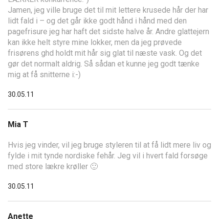
Jamen, jeg ville bruge det til mit lettere krusede hår der har
lidt fald i – og det går ikke godt hånd i hånd med den
pagefrisure jeg har haft det sidste halve år. Andre glattejern
kan ikke helt styre mine lokker, men da jeg prøvede
frisørens ghd holdt mit hår sig glat til næste vask. Og det
gør det normalt aldrig. Så sådan et kunne jeg godt tænke
mig at få snitterne i:-)
30.05.11
Mia T
Hvis jeg vinder, vil jeg bruge styleren til at få lidt mere liv og
fylde i mit tynde nordiske fehår. Jeg vil i hvert fald forsøge
med store lækre krøller 🙂
30.05.11
Anette