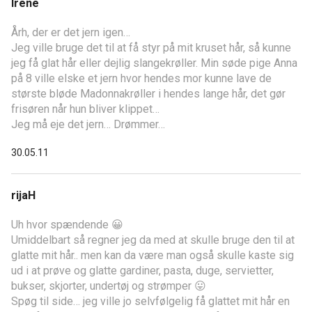
Irene
Årh, der er det jern igen…
Jeg ville bruge det til at få styr på mit kruset hår, så kunne
jeg få glat hår eller dejlig slangekrøller. Min søde pige Anna
på 8 ville elske et jern hvor hendes mor kunne lave de
største bløde Madonnakrøller i hendes lange hår, det gør
frisøren når hun bliver klippet…
Jeg må eje det jern… Drømmer…
30.05.11
rijaH
Uh hvor spændende 😀
Umiddelbart så regner jeg da med at skulle bruge den til at
glatte mit hår.. men kan da være man også skulle kaste sig
ud i at prøve og glatte gardiner, pasta, duge, servietter,
bukser, skjorter, undertøj og strømper 😛
Spøg til side… jeg ville jo selvfølgelig få glattet mit hår en