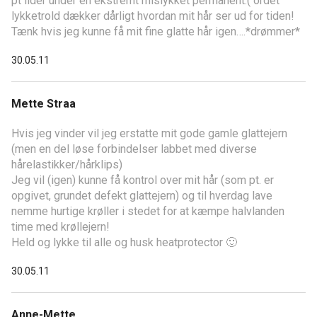
pt lider under en ekstremt mislykket permanent:( ordet
lykketrold dækker dårligt hvordan mit hår ser ud for tiden!
Tænk hvis jeg kunne få mit fine glatte hår igen….*drømmer*
30.05.11
Mette Straa
Hvis jeg vinder vil jeg erstatte mit gode gamle glattejern
(men en del løse forbindelser labbet med diverse
hårelastikker/hårklips)
Jeg vil (igen) kunne få kontrol over mit hår (som pt. er
opgivet, grundet defekt glattejern) og til hverdag lave
nemme hurtige krøller i stedet for at kæmpe halvlanden
time med krøllejern!
Held og lykke til alle og husk heatprotector 🙂
30.05.11
Anne-Mette