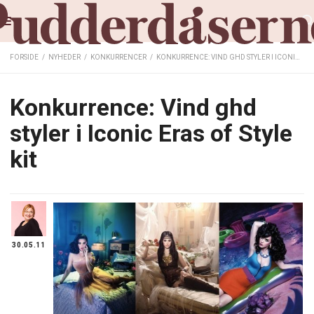
FORSIDE
/
NYHEDER
/
KONKURRENCER
/
KONKURRENCE: VIND GHD STYLER I ICONIC ERAS OF STYLE KIT
Konkurrence: Vind ghd
styler i Iconic Eras of Style
kit
30.05.11