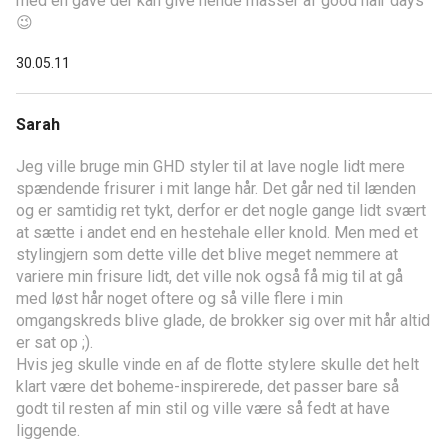
med en gave der kan give hende masser af good hair days
😉
30.05.11
Sarah
Jeg ville bruge min GHD styler til at lave nogle lidt mere
spændende frisurer i mit lange hår. Det går ned til lænden
og er samtidig ret tykt, derfor er det nogle gange lidt svært
at sætte i andet end en hestehale eller knold. Men med et
stylingjern som dette ville det blive meget nemmere at
variere min frisure lidt, det ville nok også få mig til at gå
med løst hår noget oftere og så ville flere i min
omgangskreds blive glade, de brokker sig over mit hår altid
er sat op ;).
Hvis jeg skulle vinde en af de flotte stylere skulle det helt
klart være det boheme-inspirerede, det passer bare så
godt til resten af min stil og ville være så fedt at have
liggende.