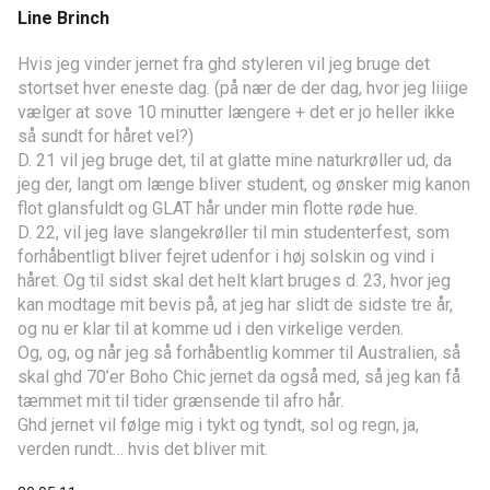
Line Brinch
Hvis jeg vinder jernet fra ghd styleren vil jeg bruge det
stortset hver eneste dag. (på nær de der dag, hvor jeg liiige
vælger at sove 10 minutter længere + det er jo heller ikke
så sundt for håret vel?)
D. 21 vil jeg bruge det, til at glatte mine naturkrøller ud, da
jeg der, langt om længe bliver student, og ønsker mig kanon
flot glansfuldt og GLAT hår under min flotte røde hue.
D. 22, vil jeg lave slangekrøller til min studenterfest, som
forhåbentligt bliver fejret udenfor i høj solskin og vind i
håret. Og til sidst skal det helt klart bruges d. 23, hvor jeg
kan modtage mit bevis på, at jeg har slidt de sidste tre år,
og nu er klar til at komme ud i den virkelige verden.
Og, og, og når jeg så forhåbentlig kommer til Australien, så
skal ghd 70’er Boho Chic jernet da også med, så jeg kan få
tæmmet mit til tider grænsende til afro hår.
Ghd jernet vil følge mig i tykt og tyndt, sol og regn, ja,
verden rundt… hvis det bliver mit.