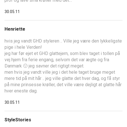
prof og lave små krøller med det…
30.05.11
Henriette
hvis jeg vandt GHD styleren .. Ville jeg være den lykkeligste
pige i hele Verden!
jeg har før ejet et GHD glattejern, som blev taget i tollen på
vej hjem fra ferie engang, selvom det var ægte og fra
Danmark 🙁 jeg savner det rigtigt meget.
men hvis jeg vandt ville jeg i det hele taget bruge meget
mere tid på mit hår .. jeg ville glatte det hver dag, og få styr
på mine prinsesse krøller, det ville være dejligt at glatte hår
hver eneste dag.
30.05.11
StyleStories