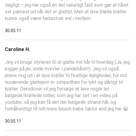
dagligt – jeg har også en del naturligt fald som gør at håret
ser pænest ud når det er glattet. Men at lave bløde krøller
kunne også være fantastisk ind i mellem.
30.05.11
Caroline H.
Jeg vil bruge styleren til at glatte mit hår til hverdag (Ja, jeg
kigger på jer, onde hvirvler i pandehåret!). Jeg vil også
prøve mig ud i at lave krøller til festlige lejligheder, for mit
nuværende glattejern er simpelthen for tykt og dårligt til
krøller. Derudover vil jeg forsøge at lave nogle let
bølgede/krøllede totter, som jeg har set i en video på
youtube, så jeg kan få det der bølgede strand-hår, og
forhåbentligt få lidt mere beach-babe faktor end jeg har 😀
30.05.11