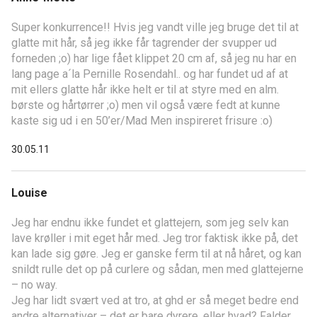
Super konkurrence!! Hvis jeg vandt ville jeg bruge det til at
glatte mit hår, så jeg ikke får tagrender der svupper ud
forneden ;o) har lige fået klippet 20 cm af, så jeg nu har en
lang page a´la Pernille Rosendahl.. og har fundet ud af at
mit ellers glatte hår ikke helt er til at styre med en alm.
børste og hårtørrer ;o) men vil også være fedt at kunne
kaste sig ud i en 50’er/Mad Men inspireret frisure :o)
30.05.11
Louise
Jeg har endnu ikke fundet et glattejern, som jeg selv kan
lave krøller i mit eget hår med. Jeg tror faktisk ikke på, det
kan lade sig gøre. Jeg er ganske ferm til at nå håret, og kan
snildt rulle det op på curlere og sådan, men med glattejerne
– no way.
Jeg har lidt svært ved at tro, at ghd er så meget bedre end
andre alternativer – det er bare dyrere, eller hvad? Falder