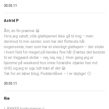
30.05.11
Astrid P
Årh, en fin præmie 😀
Hvis jeg vandt, ville glattejernet ikke gå til mig – men
derimod til min søster, som har det flotteste hår
nogensinde, men som har et elendigt glattejern – det slider
i hvert fald for meget på hendes fine hår (Faktas det bedste
til en Vejgaard-dollar – nej, nej, nej..). Hver gang jeg er
hjemme på weekend hos mine forældre stjæler hun mit
GHD, og jeg er sgu lidt træt af det 😀
Tak for en laber blog, Pudderdåser – I er dejlige! 🙂
30.05.11
Rie
LÆKKER konkurrence:-)