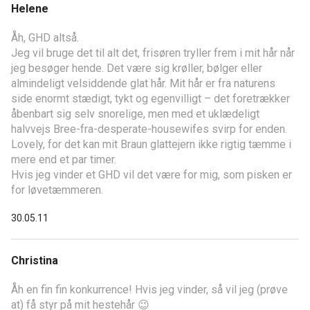
Helene
Åh, GHD altså.
Jeg vil bruge det til alt det, frisøren tryller frem i mit hår når
jeg besøger hende. Det være sig krøller, bølger eller
almindeligt velsiddende glat hår. Mit hår er fra naturens
side enormt stædigt, tykt og egenvilligt – det foretrækker
åbenbart sig selv snorelige, men med et uklædeligt
halvvejs Bree-fra-desperate-housewifes svirp for enden.
Lovely, for det kan mit Braun glattejern ikke rigtig tæmme i
mere end et par timer.
Hvis jeg vinder et GHD vil det være for mig, som pisken er
for løvetæmmeren.
30.05.11
Christina
Åh en fin fin konkurrence! Hvis jeg vinder, så vil jeg (prøve
at) få styr på mit hestehår 😉