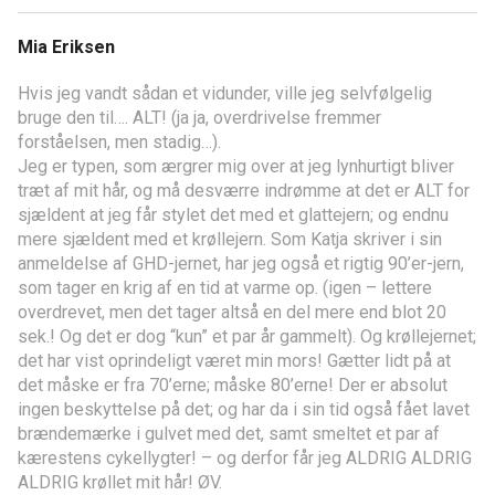
Mia Eriksen
Hvis jeg vandt sådan et vidunder, ville jeg selvfølgelig
bruge den til…. ALT! (ja ja, overdrivelse fremmer
forståelsen, men stadig…).
Jeg er typen, som ærgrer mig over at jeg lynhurtigt bliver
træt af mit hår, og må desværre indrømme at det er ALT for
sjældent at jeg får stylet det med et glattejern; og endnu
mere sjældent med et krøllejern. Som Katja skriver i sin
anmeldelse af GHD-jernet, har jeg også et rigtig 90’er-jern,
som tager en krig af en tid at varme op. (igen – lettere
overdrevet, men det tager altså en del mere end blot 20
sek.! Og det er dog “kun” et par år gammelt). Og krøllejernet;
det har vist oprindeligt været min mors! Gætter lidt på at
det måske er fra 70’erne; måske 80’erne! Der er absolut
ingen beskyttelse på det; og har da i sin tid også fået lavet
brændemærke i gulvet med det, samt smeltet et par af
kærestens cykellygter! – og derfor får jeg ALDRIG ALDRIG
ALDRIG krøllet mit hår! ØV.