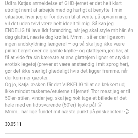
Udfra Katjas anmeldelse af GHD-jernet er det helt klart
utroligt nemt at arbejde med og hurtigt at benytte. I min
situation, hvor jeg er for doven til at vente på opvarmning,
vil det uden tvivl være helt ideelt til mig. Så kan jeg
ENDELIG få lave lidt forandring, når jeg skal style mit hår; én
dag glattet, næste dag krøllet. Mmm… så er der ligesom
ingen undskyldning længere! – og så skal jeg ikke være
pinlig berørt over de gamle krølle- og glattejern, jeg har; at
få at vide fra sin kæreste at ens glattejern ligner et stykke
erotisk legetøj (prøver at være anstændig i mit sprog her),
gør det ikke særligt glædeligt hvis det ligger fremme, når
der kommer gæster…
Og jo, Katja, æsken får det VIRKELIG til at se lækkert ud;
ikke mindst taskerne/etuierne til jernet! Tror mest jeg er til
50’er-stilen; vinder jeg, skal jeg nok tage et billede af det
hele med en tidssvarende (50’er)-kjole på! 🙂
Mmm… har lige fundet mit næste punkt på ønskelisten! 🙂
30.05.11