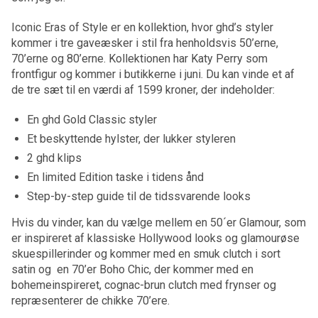
Iconic Eras of Style er en kollektion, hvor ghd’s styler
kommer i tre gaveæsker i stil fra henholdsvis 50’erne,
70’erne og 80’erne. Kollektionen har Katy Perry som
frontfigur og kommer i butikkerne i juni. Du kan vinde et af
de tre sæt til en værdi af 1599 kroner, der indeholder:
En ghd Gold Classic styler
Et beskyttende hylster, der lukker styleren
2 ghd klips
En limited Edition taske i tidens ånd
Step-by-step guide til de tidssvarende looks
Hvis du vinder, kan du vælge mellem en 50´er Glamour, som
er inspireret af klassiske Hollywood looks og glamourøse
skuespillerinder og kommer med en smuk clutch i sort
satin og en 70’er Boho Chic, der kommer med en
bohemeinspireret, cognac-brun clutch med frynser og
repræsenterer de chikke 70’ere.