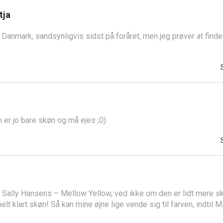
tja
 Danmark, sandsynligvis sidst på foråret, men jeg prøver at find
n er jo bare skøn og må ejes ;0)
 Sally Hansens – Mellow Yellow, ved ikke om den er lidt mere sk
lt klart skøn! Så kan mine øjne lige vende sig til farven, indtil