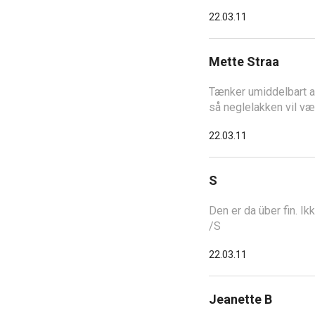
22.03.11
Mette Straa
Tænker umiddelbart at 
så neglelakken vil vær
22.03.11
S
Den er da über fin. Ik
/S
22.03.11
Jeanette B