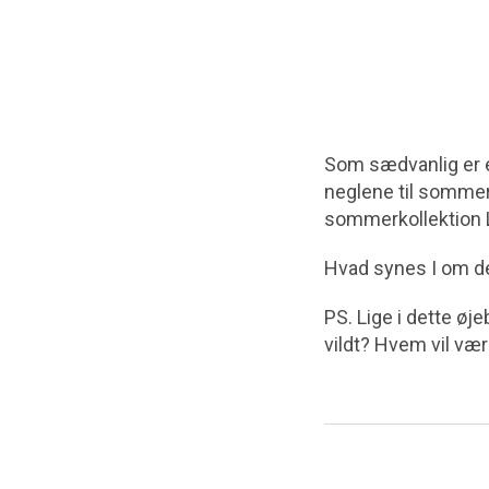
Som sædvanlig er en
neglene til somme
sommerkollektion L
Hvad synes I om de
PS. Lige i dette øj
vildt? Hvem vil vær