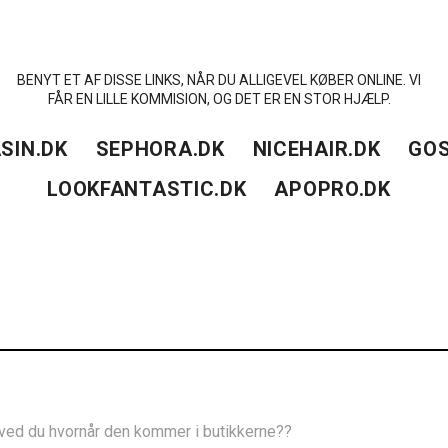
BENYT ET AF DISSE LINKS, NÅR DU ALLIGEVEL KØBER ONLINE. VI
FÅR EN LILLE KOMMISION, OG DET ER EN STOR HJÆLP.
SIN.DK
SEPHORA.DK
NICEHAIR.DK
GOS
LOOKFANTASTIC.DK
APOPRO.DK
😀 ved du hvornår den kommer i butikkerne??