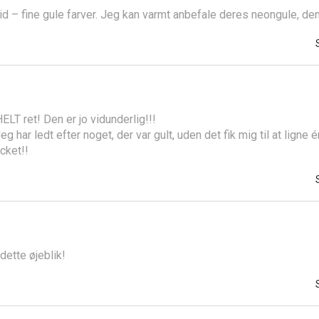
 – fine gule farver. Jeg kan varmt anbefale deres neongule, den e
HELT ret! Den er jo vidunderlig!!!
Jeg har ledt efter noget, der var gult, uden det fik mig til at ligne 
icket!!
 dette øjeblik!