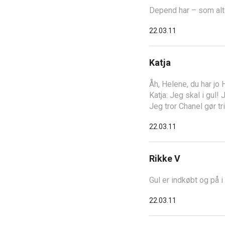
Depend har – som altid
22.03.11
Katja
Åh, Helene, du har jo 
Katja: Jeg skal i gul! 
Jeg tror Chanel gør tr
22.03.11
Rikke V
Gul er indkøbt og på i
22.03.11