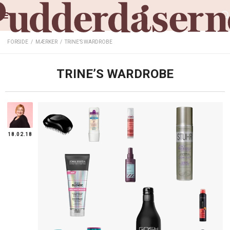
FORSIDE
/
MÆRKER
/
TRINE’S WARDROBE
TRINE’S WARDROBE
18.02.18