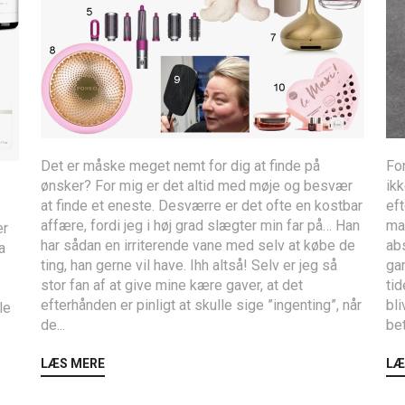
Det er måske meget nemt for dig at finde på
For
ønsker? For mig er det altid med møje og besvær
ik
at finde et eneste. Desværre er det ofte en kostbar
eft
affære, fordi jeg i høj grad slægter min far på… Han
ma
er
har sådan en irriterende vane med selv at købe de
ab
a
ting, han gerne vil have. Ihh altså! Selv er jeg så
gan
stor fan af at give mine kære gaver, at det
ti
efterhånden er pinligt at skulle sige ”ingenting”, når
bli
le
de...
bet
LÆS MERE
LÆ