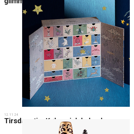
glimmersæsonen
12.11.24
Tirsdagstip: Køb en julekalender