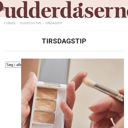
FORSIDE
/
GUIDES OG TIPS
/
TIRSDAGSTIP
TIRSDAGSTIP
554 posts