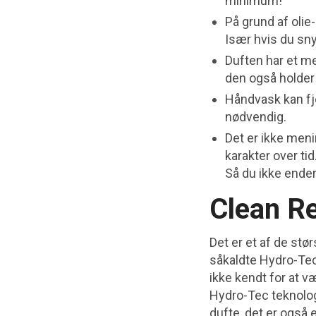
minimum!
På grund af olie
Især hvis du sn
Duften har et me
den også holder
Håndvask kan fje
nødvendig.
Det er ikke meni
karakter over tid
Så du ikke ende
Clean R
Det er et af de stø
såkaldte Hydro-Tec
ikke kendt for at v
Hydro-Tec teknologi
dufte, det er også