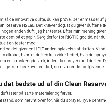
m af de innovative dufte, du kan prøve. Der er masser af g
n Reserve H2Eau. Det kræver dog, at du giver duftene ti
nogen anden duft, jeg har testet. Efter min mening give
te dem på et papir. Sørg derfor for RIGTIG god tid, når du
tuelt en tester med.
and og det giver en HELT anden oplevelse af duften. Vand
alkohol, hvorfor duften kan virke fedtet, hvis du spraye
cirka en armslængde væk, inden du sprayer med duften. De
 man ligefrem beskriver en duft, som værende fugtgivende
u det bedste ud af din Clean Reser
duft især på sarte materialer og farver.
fstand, som nævnt ovenfor, når du sprayer. Tyve centime