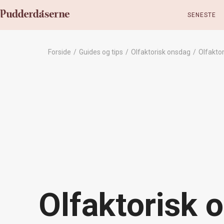
SENESTE
Forside
/
Guides og tips
/
Olfaktorisk onsdag
/
Olfakto
Olfaktorisk 