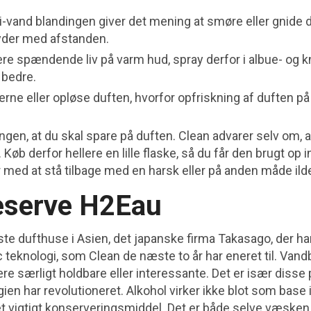
-i-vand blandingen giver det mening at smøre eller gnide d
yder med afstanden.
re spændende liv på varm hud, spray derfor i albue- og 
 bedre.
rne eller opløse duften, hvorfor opfriskning af duften p
ngen, at du skal spare på duften. Clean advarer selv om, a
. Køb derfor hellere en lille flaske, så du får den brugt op i
r med at stå tilbage med en harsk eller på anden måde il
eserve H2Eau
rste dufthuse i Asien, det japanske firma Takasago, der ha
 teknologi, som Clean de næste to år har eneret til. Van
ære særligt holdbare eller interessante. Det er især disse
en har revolutioneret. Alkohol virker ikke blot som base i 
 et vigtigt konserveringsmiddel. Det er både selve væske