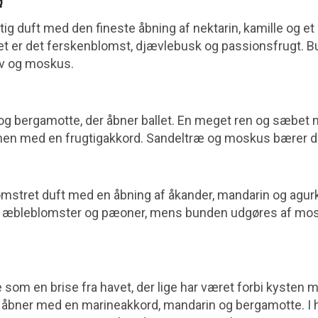
¤
tig duft med den fineste åbning af nektarin, kamille og et 
tet er det ferskenblomst, djævlebusk og passionsfrugt.
rav og moskus.
 og bergamotte, der åbner ballet. En meget ren og sæbet 
mmen med en frugtigakkord. Sandeltræ og moskus bærer d
omstret duft med en åbning af åkander, mandarin og agurk
ler, æbleblomster og pæoner, mens bunden udgøres af mos
som en brise fra havet, der lige har været forbi kysten m
 åbner med en marineakkord, mandarin og bergamotte. I hj