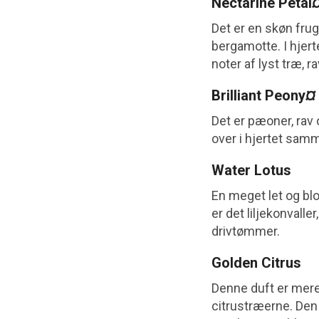
Nectarine Petal
Det er en skøn frug
bergamotte. I hjer
noter af lyst træ, 
Brilliant Peony
¤
Det er pæoner, rav
over i hjertet sa
Water Lotus
En meget let og bl
er det liljekonval
drivtømmer.
Golden Citrus
Denne duft er mere 
citrustræerne. Den