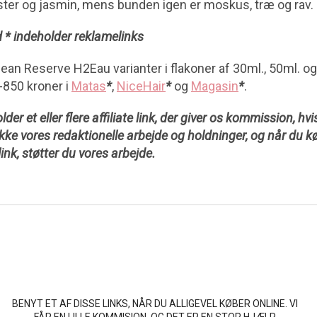
ster og jasmin, mens bunden igen er moskus, træ og rav.
 * indeholder reklamelinks
ean Reserve H2Eau varianter i flakoner af 30ml., 50ml. o
-850 kroner i
Matas
*
,
NiceHair
*
og
Magasin
*
.
der et eller flere affiliate link, der giver os kommission, hv
ikke vores redaktionelle arbejde og holdninger, og når du 
link, støtter du vores arbejde.
BENYT ET AF DISSE LINKS, NÅR DU ALLIGEVEL KØBER ONLINE. VI