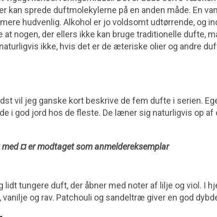
er kan sprede duftmolekylerne på en anden måde. En vand
mere hudvenlig. Alkohol er jo voldsomt udtørrende, og i
e at nogen, der ellers ikke kan bruge traditionelle dufte,
aturligvis ikke, hvis det er de æteriske olier og andre duf
st vil jeg ganske kort beskrive de fem dufte i serien. Egen
alde i god jord hos de fleste. De læner sig naturligvis op af
t med ¤ er modtaget som anmeldereksemplar
 lidt tungere duft, der åbner med noter af lilje og viol. I hj
vanilje og rav. Patchouli og sandeltræ giver en god dybd