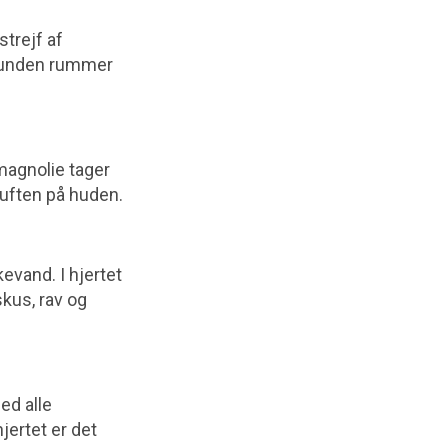
strejf af
 Bunden rummer
magnolie tager
uften på huden.
evand. I hjertet
kus, rav og
ed alle
ertet er det