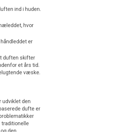
uften ind i huden.
knæleddet, hvor
å håndleddet er
t duften skifter
ndenfor et års tid.
delugtende væske.
r udviklet den
dbaserede dufte er
 problematikker
traditionelle
n og den