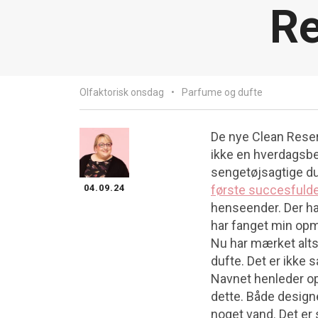
Re
Olfaktorisk onsdag
Parfume og dufte
De nye Clean Reser
ikke en hverdagsbe
sengetøjsagtige du
04.09.24
første succesfuld
henseender. Der h
har fanget min o
Nu har mærket altså
dufte. Det er ikke
Navnet henleder o
dette. Både design
noget vand. Det er s