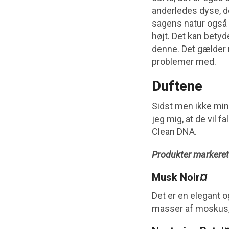
anderledes dyse, d
sagens natur også 
højt. Det kan betyd
denne. Det gælder n
problemer med.
Duftene
Sidst men ikke mind
jeg mig, at de vil f
Clean DNA.
Produkter markere
Musk Noir
¤
Det er en elegant og
masser af moskus, 