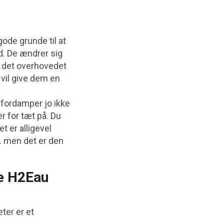
ode grunde til at
d. De ændrer sig
r det overhovedet
 vil give dem en
 fordamper jo ikke
r for tæt på. Du
t er alligevel
… men det er den
ve H2Eau
ter er et