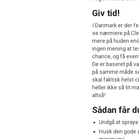
Giv tid!
I Danmark er der fe
se nærmere på Clea
mere på huden end 
ingen mening at tes
chance, og få even
De er baseret på v
på samme måde som 
skal faktisk helst 
heller ikke så tit
altså!
Sådan får d
Undgå at spraye 
Husk den gode a