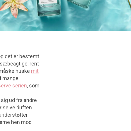
og det er bestemt
 sæbeagtige, rent
u måske huske
mit
g i mange
serve serien
, som
sig ud fra andre
 selve duften.
nderstøtter
nkerne hen mod