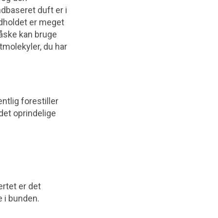
baseret duft er i
ndholdet er meget
 måske kan bruge
tmolekyler, du har
tlig forestiller
 det oprindelige
ertet er det
e i bunden.