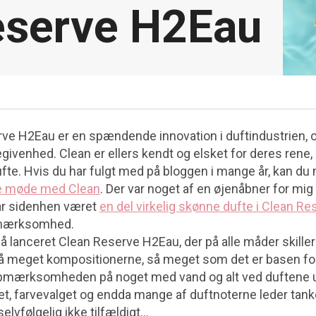
serve H2Eau
ve H2Eau er en spændende innovation i duftindustrien, 
givenhed. Clean er ellers kendt og elsket for deres rene,
fte. Hvis du har fulgt med på bloggen i mange år, kan d
e møde med Clean
. Der var noget af en øjenåbner for mi
ar sidenhen været
en del virkelig skønne dufte i Clean Re
pmærksomhed.
 lanceret Clean Reserve H2Eau, der på alle måder skiller 
 så meget kompositionerne, så meget som det er basen for
pmærksomheden på noget med vand og alt ved duftene u
et, farvevalget og endda mange af duftnoterne leder ta
elvfølgelig ikke tilfældigt…