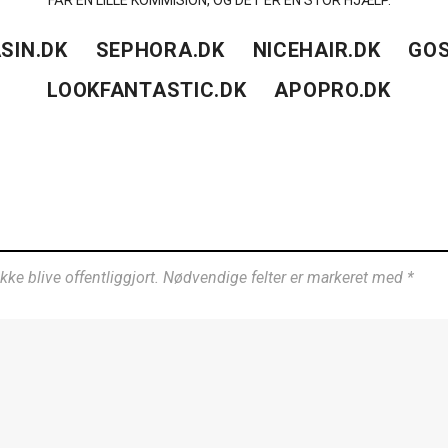
FÅR EN LILLE KOMMISION, OG DET ER EN STOR HJÆLP.
SIN.DK
SEPHORA.DK
NICEHAIR.DK
GOS
LOOKFANTASTIC.DK
APOPRO.DK
ikke blive offentliggjort. Nødvendige felter er markeret med *