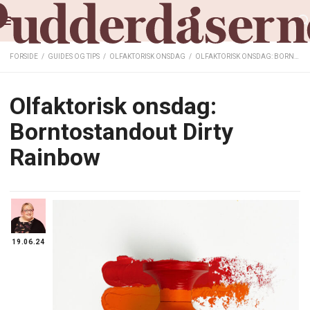
FORSIDE
/
GUIDES OG TIPS
/
OLFAKTORISK ONSDAG
/
OLFAKTORISK ONSDAG: BORNTOSTANDOUT DIRTY RAINBOW
Olfaktorisk onsdag:
Borntostandout Dirty
Rainbow
19.06.24