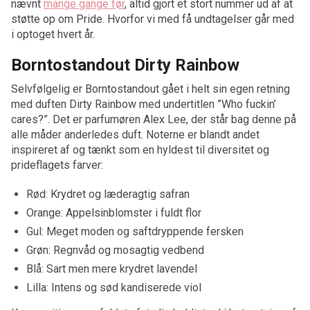
nævnt
mange gange før
, altid gjort et stort nummer ud af at
støtte op om Pride. Hvorfor vi med få undtagelser går med
i optoget hvert år.
Borntostandout Dirty Rainbow
Selvfølgelig er Borntostandout gået i helt sin egen retning
med duften Dirty Rainbow med undertitlen ”Who fuckin’
cares?”. Det er parfumøren Alex Lee, der står bag denne på
alle måder anderledes duft. Noterne er blandt andet
inspireret af og tænkt som en hyldest til diversitet og
prideflagets farver:
Rød: Krydret og læderagtig safran
Orange: Appelsinblomster i fuldt flor
Gul: Meget moden og saftdryppende fersken
Grøn: Regnvåd og mosagtig vedbend
Blå: Sart men mere krydret lavendel
Lilla: Intens og sød kandiserede viol