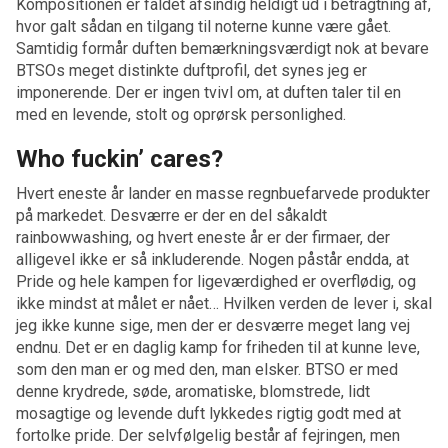
Kompositionen er faldet afsindig heldigt ud i betragtning af,
hvor galt sådan en tilgang til noterne kunne være gået.
Samtidig formår duften bemærkningsværdigt nok at bevare
BTSOs meget distinkte duftprofil, det synes jeg er
imponerende. Der er ingen tvivl om, at duften taler til en
med en levende, stolt og oprørsk personlighed.
Who fuckin’ cares?
Hvert eneste år lander en masse regnbuefarvede produkter
på markedet. Desværre er der en del såkaldt
rainbowwashing, og hvert eneste år er der firmaer, der
alligevel ikke er så inkluderende. Nogen påstår endda, at
Pride og hele kampen for ligeværdighed er overflødig, og
ikke mindst at målet er nået… Hvilken verden de lever i, skal
jeg ikke kunne sige, men der er desværre meget lang vej
endnu. Det er en daglig kamp for friheden til at kunne leve,
som den man er og med den, man elsker. BTSO er med
denne krydrede, søde, aromatiske, blomstrede, lidt
mosagtige og levende duft lykkedes rigtig godt med at
fortolke pride. Der selvfølgelig består af fejringen, men