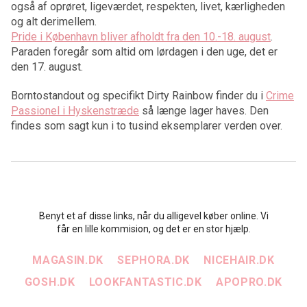
også af oprøret, ligeværdet, respekten, livet, kærligheden
og alt derimellem.
Pride i København bliver afholdt fra den 10.-18. august
.
Paraden foregår som altid om lørdagen i den uge, det er
den 17. august.
Borntostandout og specifikt Dirty Rainbow finder du i
Crime
Passionel i Hyskenstræde
så længe lager haves. Den
findes som sagt kun i to tusind eksemplarer verden over.
Benyt et af disse links, når du alligevel køber online. Vi
får en lille kommision, og det er en stor hjælp.
MAGASIN.DK
SEPHORA.DK
NICEHAIR.DK
GOSH.DK
LOOKFANTASTIC.DK
APOPRO.DK