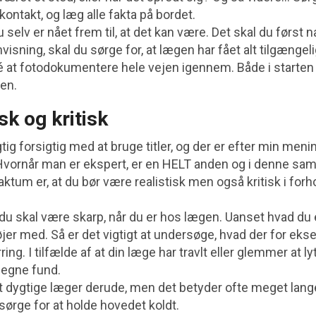
d kontakt, og læg alle fakta på bordet.
 selv er nået frem til, at det kan være. Det skal du først 
nvisning, skal du sørge for, at lægen har fået alt tilgængel
dé at fotodokumentere hele vejen igennem. Både i starten
gen.
sk og kritisk
gtig forsigtig med at bruge titler, og der er efter min menin
Hvornår man er ekspert, er en HELT anden og i denne 
ktum er, at du bør være realistisk men også kritisk i forho
 du skal være skarp, når du er hos lægen. Uanset hvad du e
jer med. Så er det vigtigt at undersøge, hvad der for eks
ring. I tilfælde af at din læge har travlt eller glemmer at l
 egne fund.
t dygtige læger derude, men det betyder ofte meget lange 
sørge for at holde hovedet koldt.