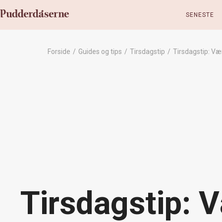
SENESTE
Forside
/
Guides og tips
/
Tirsdagstip
/
Tirsdagstip: Væ
Tirsdagstip: V