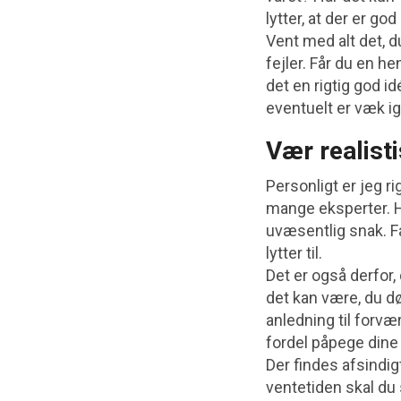
lytter, at der er go
Vent med alt det, du
fejler. Får du en he
det en rigtig god i
eventuelt er væk i
Vær realisti
Personligt er jeg ri
mange eksperter. 
uvæsentlig snak. Fa
lytter til.
Det er også derfor,
det kan være, du dø
anledning til forvær
fordel påpege dine
Der findes afsindig
ventetiden skal du 