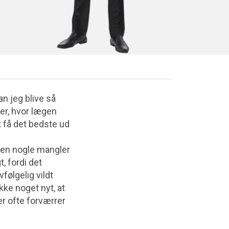
n jeg blive så
er, hvor lægen
t få det bedste ud
 men nogle mangler
, fordi det
følgelig vildt
ke noget nyt, at
r ofte forværrer