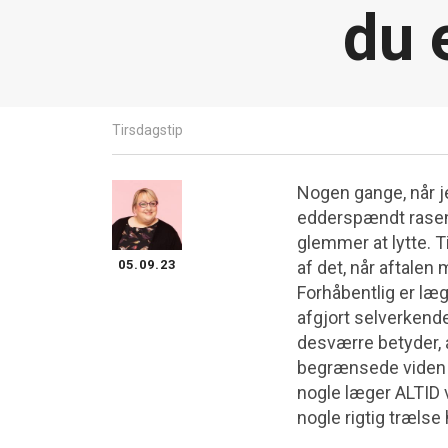
du 
Tirsdagstip
Nogen gange, når j
edderspændt rasend
glemmer at lytte. T
05.09.23
af det, når aftalen
Forhåbentlig er læg
afgjort selverkende
desværre betyder, a
begrænsede viden o
nogle læger ALTID 
nogle rigtig træls