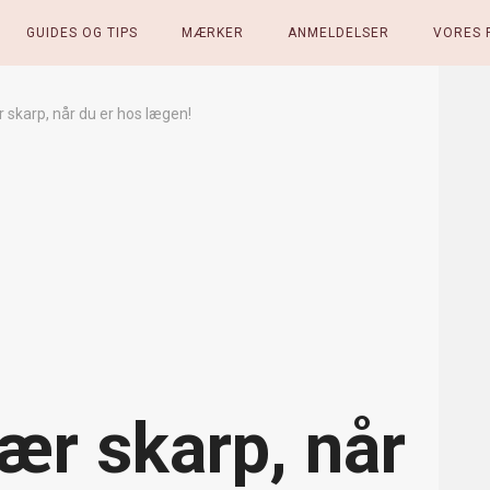
GUIDES OG TIPS
MÆRKER
ANMELDELSER
VORES 
r skarp, når du er hos lægen!
ær skarp, når