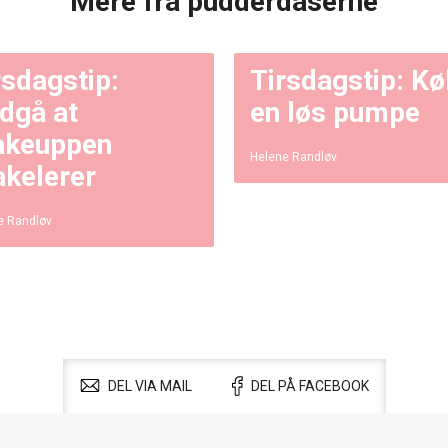
Mere fra pudderdåserne
rsdagstip:
Tirsdagstip: Kø
dgå at
en løs pumpe
keuppen
Helene Randløv
akelerer
e Randløv
DEL VIA MAIL
DEL PÅ FACEBOOK