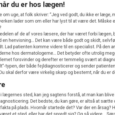
når du er hos lægen!
e om uge, at folk skriver: ”Jeg ved godt, du ikke er læge, 
verken lader som om eller har lyst til at være det. Måske e
?
delen af de af vores læsere, der har været forbi lægen, bl
d en henvisning… Det kan være både godt og skidt, selvføl
t. Lad patienten komme videre til en specialist. På den 
tiderne hos dermatologerne… Det betyder ofte utrolig mege
blemet forsvinder og derefter er temmelig svært at diagn
lt”-typen, der både fejldiagnosticerer og sender patient
 Du skal derfor være virkelig skarp og bestemt, når du er d
re
i lægernes sted, kan jeg sagtens forstå, at man kan blive 
agnosticering. Det bedste, du kan gøre, er altså at sætte d
fakta på plads. Hvornår startede det? Var der en årsag? 
været et sted, eller har det spredt sig? Og så videre… Sørg