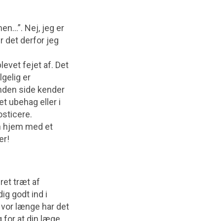
men…”. Nej, jeg er
r det derfor jeg
evet fejet af. Det
gelig er
anden side kender
t ubehag eller i
osticere.
en hjem med et
er!
ret træt af
ig godt ind i
Hvor længe har det
 for at din læge