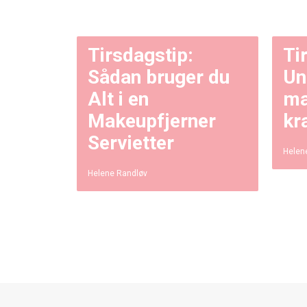
Tirsdagstip:
Ti
Sådan bruger du
Un
Alt i en
ma
Makeupfjerner
kr
Servietter
Helen
Helene Randløv