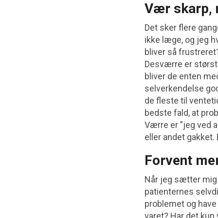
Vær skarp, 
Det sker flere gang
ikke læge, og jeg h
bliver så frustreret
Desværre er største
bliver de enten me
selverkendelse god
de fleste til vente
bedste fald, at pro
Værre er ”jeg ved a
eller andet gakket.
Forvent me
Når jeg sætter mig 
patienternes selvdi
problemet og have 
varet? Har det kun 