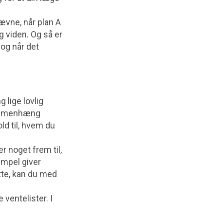
nævne, når plan A
ig viden. Og så er
 og når det
g lige lovlig
sammenhæng
ld til, hvem du
r noget frem til,
empel giver
ytte, kan du med
ventelister. I