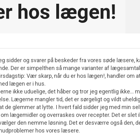
er hos lægen!
eg sidder og svarer på beskeder fra vores søde læsere, ka
e. Der er simpelthen så mange varianter af lægesamtal
irsdagstip: Vær skarp, når du er hos lægen!, handler om a
 med lægen er i hus.
erne ikke uduelige, det håber og tror jeg egentlig ikke…
lse. Lægerne mangler tid, det er sørgeligt og vildt uheldigt
t de glemmer at lytte. I hvert fald sidder jeg med min selv
m lægemidler og overraskes over recepter. Det er slet ik
vælger den nemme løsning. Det er desværre også den, de
e hudproblemer hos vores læsere.