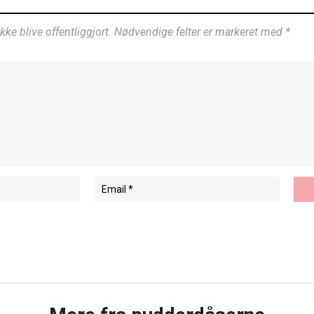
ikke blive offentliggjort. Nødvendige felter er markeret med *