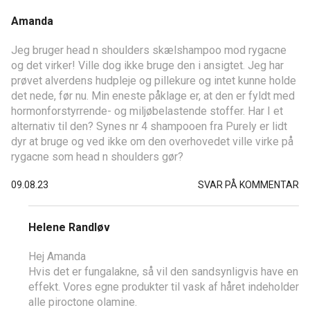
Amanda
Jeg bruger head n shoulders skælshampoo mod rygacne
og det virker! Ville dog ikke bruge den i ansigtet. Jeg har
prøvet alverdens hudpleje og pillekure og intet kunne holde
det nede, før nu. Min eneste påklage er, at den er fyldt med
hormonforstyrrende- og miljøbelastende stoffer. Har I et
alternativ til den? Synes nr 4 shampooen fra Purely er lidt
dyr at bruge og ved ikke om den overhovedet ville virke på
rygacne som head n shoulders gør?
09.08.23
SVAR PÅ KOMMENTAR
Helene Randløv
Hej Amanda
Hvis det er fungalakne, så vil den sandsynligvis have en
effekt. Vores egne produkter til vask af håret indeholder
alle piroctone olamine.