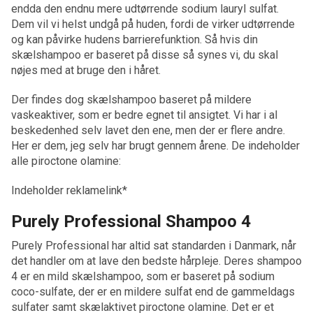
endda den endnu mere udtørrende sodium lauryl sulfat.
Dem vil vi helst undgå på huden, fordi de virker udtørrende
og kan påvirke hudens barrierefunktion. Så hvis din
skælshampoo er baseret på disse så synes vi, du skal
nøjes med at bruge den i håret.
Der findes dog skælshampoo baseret på mildere
vaskeaktiver, som er bedre egnet til ansigtet. Vi har i al
beskedenhed selv lavet den ene, men der er flere andre.
Her er dem, jeg selv har brugt gennem årene. De indeholder
alle piroctone olamine:
Indeholder reklamelink*
Purely Professional Shampoo 4
Purely Professional har altid sat standarden i Danmark, når
det handler om at lave den bedste hårpleje. Deres shampoo
4 er en mild skælshampoo, som er baseret på sodium
coco-sulfate, der er en mildere sulfat end de gammeldags
sulfater samt skælaktivet piroctone olamine. Det er et