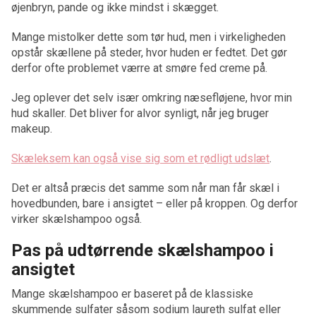
øjenbryn, pande og ikke mindst i skægget.
Mange mistolker dette som tør hud, men i virkeligheden
opstår skællene på steder, hvor huden er fedtet. Det gør
derfor ofte problemet værre at smøre fed creme på.
Jeg oplever det selv især omkring næsefløjene, hvor min
hud skaller. Det bliver for alvor synligt, når jeg bruger
makeup.
Skæleksem kan også vise sig som et rødligt udslæt
.
Det er altså præcis det samme som når man får skæl i
hovedbunden, bare i ansigtet – eller på kroppen. Og derfor
virker skælshampoo også.
Pas på udtørrende skælshampoo i
ansigtet
Mange skælshampoo er baseret på de klassiske
skummende sulfater såsom sodium laureth sulfat eller