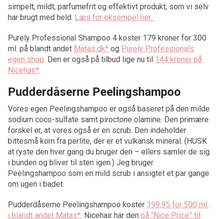
simpelt, mildt, parfumefrit og effektivt produkt, som vi selv
har brugt med held.
Læs for eksempel her.
Purely Professional Shampoo 4 koster 179 kroner for 300
ml. på blandt andet
Matas.dk*
og
Purely Professionals
egen shop
. Den er også på tilbud lige nu til
144 kroner på
Nicehair*
.
Pudderdåserne Peelingshampoo
Vores egen Peelingshampoo er også baseret på den milde
sodium coco-sulfate samt piroctone olamine. Den primære
forskel er, at vores også er en scrub. Den indeholder
bittesmå korn fra perlite, der er et vulkansk mineral. (HUSK
at ryste den hver gang du bruger den – ellers samler de sig
i bunden og bliver til sten igen.) Jeg bruger
Peelingshampoo som en mild scrub i ansigtet et par gange
om ugen i badet.
Pudderdåserne Peelingshampoo koster
199,95 for 500 ml.
i blandt andet Matas*
. Nicehair har den
på “Nice Price” til