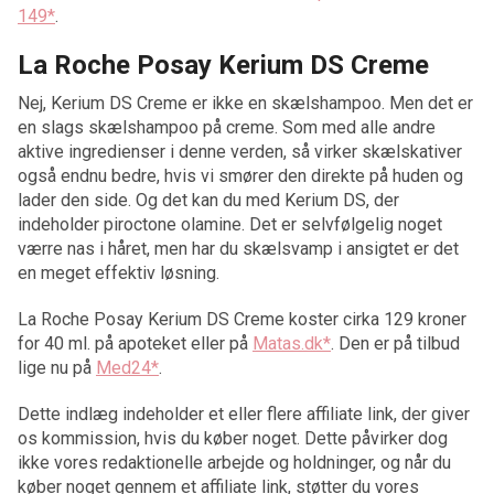
149*
.
La Roche Posay Kerium DS Creme
Nej, Kerium DS Creme er ikke en skælshampoo. Men det er
en slags skælshampoo på creme. Som med alle andre
aktive ingredienser i denne verden, så virker skælskativer
også endnu bedre, hvis vi smører den direkte på huden og
lader den side. Og det kan du med Kerium DS, der
indeholder piroctone olamine. Det er selvfølgelig noget
værre nas i håret, men har du skælsvamp i ansigtet er det
en meget effektiv løsning.
La Roche Posay Kerium DS Creme koster cirka 129 kroner
for 40 ml. på apoteket eller på
Matas.dk*
. Den er på tilbud
lige nu på
Med24*
.
Dette indlæg indeholder et eller flere affiliate link, der giver
os kommission, hvis du køber noget. Dette påvirker dog
ikke vores redaktionelle arbejde og holdninger, og når du
køber noget gennem et affiliate link, støtter du vores