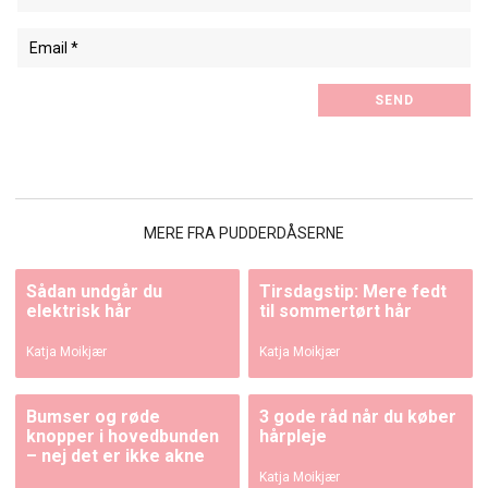
MERE FRA PUDDERDÅSERNE
Sådan undgår du
Tirsdagstip: Mere fedt
elektrisk hår
til sommertørt hår
Katja Moikjær
Katja Moikjær
Bumser og røde
3 gode råd når du køber
knopper i hovedbunden
hårpleje
– nej det er ikke akne
Katja Moikjær