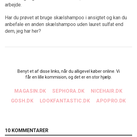
arbejde.
Har du prøvet at bruge skælshampoo i ansigtet og kan du
anbefale en anden skælshampoo uden lauret sulfat end
dem, jeg har her?
Benyt et af disse links, når du alligevel køber online. Vi
får en lille kommision, og det er en stor hjælp.
MAGASIN.DK
SEPHORA.DK
NICEHAIR.DK
GOSH.DK
LOOKFANTASTIC.DK
APOPRO.DK
10 KOMMENTARER