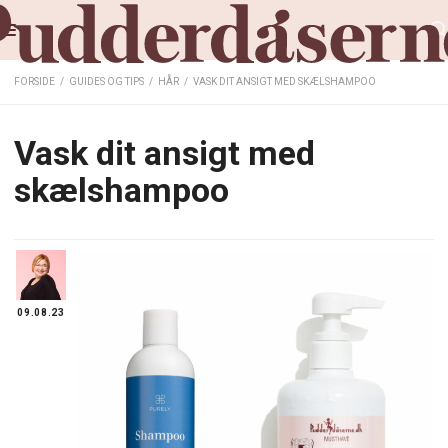
FORSIDE
/
GUIDES OG TIPS
/
HÅR
/
VASK DIT ANSIGT MED SKÆLSHAMPOO
Vask dit ansigt med
skælshampoo
09.08.23