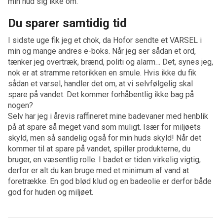
min hud sig ikke om.
Du sparer samtidig tid
I sidste uge fik jeg et chok, da Hofor sendte et VARSEL i
min og mange andres e-boks. Når jeg ser sådan et ord,
tænker jeg overtræk, brænd, politi og alarm… Det, synes jeg,
nok er at stramme retorikken en smule. Hvis ikke du fik
sådan et varsel, handler det om, at vi selvfølgelig skal
spare på vandet. Det kommer forhåbentlig ikke bag på
nogen?
Selv har jeg i årevis raffineret mine badevaner med henblik
på at spare så meget vand som muligt. Især for miljøets
skyld, men så sandelig også for min huds skyld! Når det
kommer til at spare på vandet, spiller produkterne, du
bruger, en væsentlig rolle. I badet er tiden virkelig vigtig,
derfor er alt du kan bruge med et minimum af vand at
foretrække. En god blød klud og en badeolie er derfor både
god for huden og miljøet.