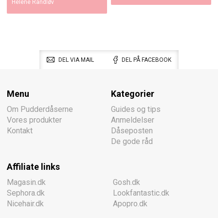
Helene Randløv
DEL VIA MAIL
DEL PÅ FACEBOOK
Menu
Kategorier
Om Pudderdåserne
Guides og tips
Vores produkter
Anmeldelser
Kontakt
Dåseposten
De gode råd
Affiliate links
Magasin.dk
Gosh.dk
Sephora.dk
Lookfantastic.dk
Nicehair.dk
Apopro.dk