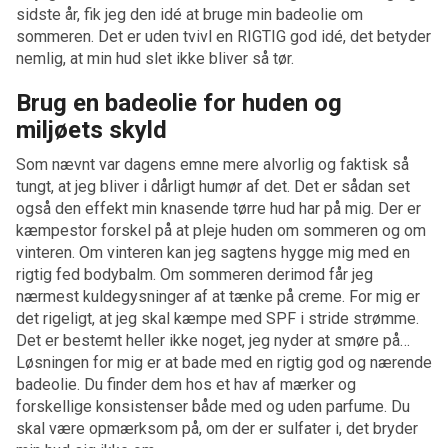
sidste år, fik jeg den idé at bruge min badeolie om
sommeren. Det er uden tvivl en RIGTIG god idé, det betyder
nemlig, at min hud slet ikke bliver så tør.
Brug en badeolie for huden og
miljøets skyld
Som nævnt var dagens emne mere alvorlig og faktisk så
tungt, at jeg bliver i dårligt humør af det. Det er sådan set
også den effekt min knasende tørre hud har på mig. Der er
kæmpestor forskel på at pleje huden om sommeren og om
vinteren. Om vinteren kan jeg sagtens hygge mig med en
rigtig fed bodybalm. Om sommeren derimod får jeg
nærmest kuldegysninger af at tænke på creme. For mig er
det rigeligt, at jeg skal kæmpe med SPF i stride strømme.
Det er bestemt heller ikke noget, jeg nyder at smøre på…
Løsningen for mig er at bade med en rigtig god og nærende
badeolie. Du finder dem hos et hav af mærker og
forskellige konsistenser både med og uden parfume. Du
skal være opmærksom på, om der er sulfater i, det bryder