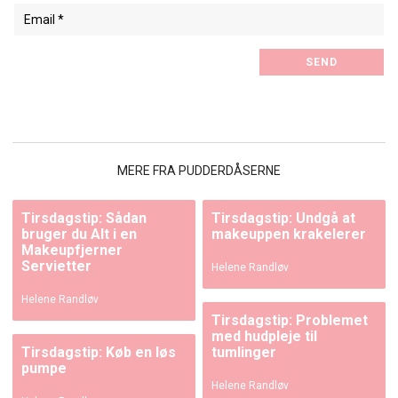
MERE FRA PUDDERDÅSERNE
Tirsdagstip: Sådan
Tirsdagstip: Undgå at
bruger du Alt i en
makeuppen krakelerer
Makeupfjerner
Servietter
Helene Randløv
Helene Randløv
Tirsdagstip: Problemet
med hudpleje til
Tirsdagstip: Køb en løs
tumlinger
pumpe
Helene Randløv