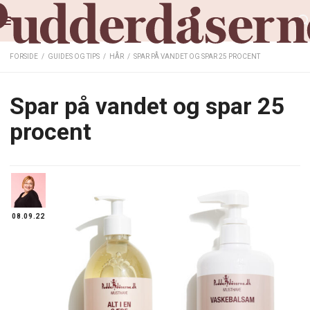
FORSIDE
/
GUIDES OG TIPS
/
HÅR
/
SPAR PÅ VANDET OG SPAR 25 PROCENT
Spar på vandet og spar 25
procent
08.09.22