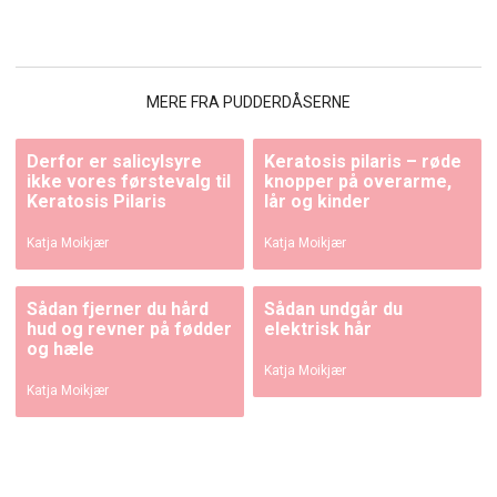
MERE FRA PUDDERDÅSERNE
Derfor er salicylsyre
Keratosis pilaris – røde
ikke vores førstevalg til
knopper på overarme,
Keratosis Pilaris
lår og kinder
Katja Moikjær
Katja Moikjær
Sådan fjerner du hård
Sådan undgår du
hud og revner på fødder
elektrisk hår
og hæle
Katja Moikjær
Katja Moikjær