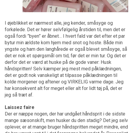
I øjeblikket er nærmest alle, jeg kender, småsyge og
forkølede. Det er hører selvfølgelig årstiden til, men det er
også fordi ”byen” er åbnet… I hvert fald var det efter et par
bytur min ældste kom hjem med snot og hoste. Både min
yngste og ham den langhårede er også blevet småsyge, så
det er nok et spørgsmål om tid, før det er min tur. Og det er
derfor det er værd at huske på de gode vaner: Husk
håndspritten! Selv kæmper jeg mest med påklædningen,
det er godt nok vanskeligt at tilpasse påklædningen til
kolde morgener og aftener og VIRKELIG varme dage. Jeg
har konsekvent alt for meget eller alt for lidt tøj på, det er
jeg så træt af.
Laissez faire
Der er næppe nogen, der har undgået håndsprit i de sidste
mange sæsonskift, men husker du den stadig? Det jeg selv
oplever, er at mange bruger håndspritten meget mindre, end