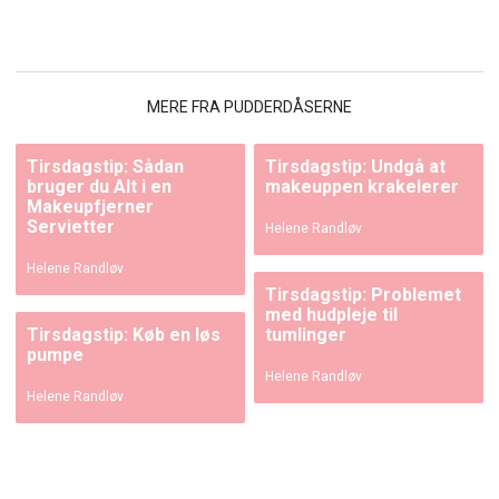
MERE FRA PUDDERDÅSERNE
Tirsdagstip: Sådan
Tirsdagstip: Undgå at
bruger du Alt i en
makeuppen krakelerer
Makeupfjerner
Servietter
Helene Randløv
Helene Randløv
Tirsdagstip: Problemet
med hudpleje til
Tirsdagstip: Køb en løs
tumlinger
pumpe
Helene Randløv
Helene Randløv