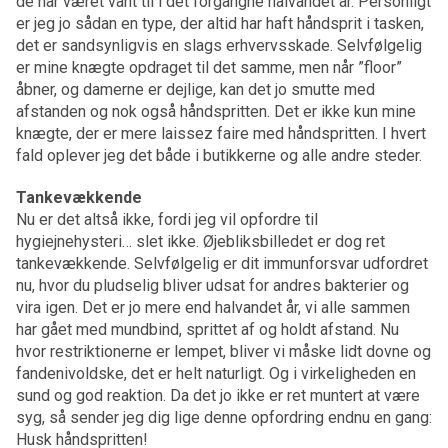
de har været vant til i det forgangne halvandet år. Personligt
er jeg jo sådan en type, der altid har haft håndsprit i tasken,
det er sandsynligvis en slags erhvervsskade. Selvfølgelig
er mine knægte opdraget til det samme, men når ”floor”
åbner, og damerne er dejlige, kan det jo smutte med
afstanden og nok også håndspritten. Det er ikke kun mine
knægte, der er mere laissez faire med håndspritten. I hvert
fald oplever jeg det både i butikkerne og alle andre steder.
Tankevækkende
Nu er det altså ikke, fordi jeg vil opfordre til
hygiejnehysteri… slet ikke. Øjebliksbilledet er dog ret
tankevækkende. Selvfølgelig er dit immunforsvar udfordret
nu, hvor du pludselig bliver udsat for andres bakterier og
vira igen. Det er jo mere end halvandet år, vi alle sammen
har gået med mundbind, sprittet af og holdt afstand. Nu
hvor restriktionerne er lempet, bliver vi måske lidt dovne og
fandenivoldske, det er helt naturligt. Og i virkeligheden en
sund og god reaktion. Da det jo ikke er ret muntert at være
syg, så sender jeg dig lige denne opfordring endnu en gang:
Husk håndspritten!