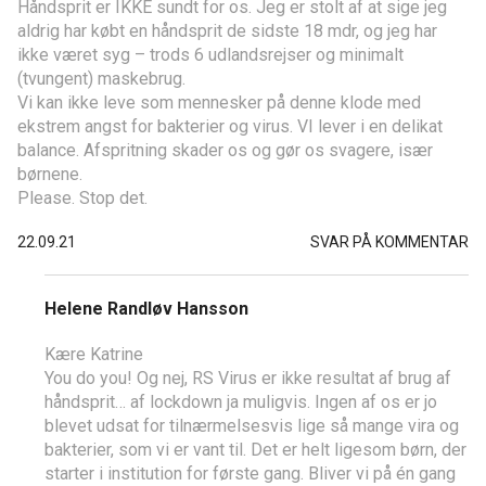
Håndsprit er IKKE sundt for os. Jeg er stolt af at sige jeg
aldrig har købt en håndsprit de sidste 18 mdr, og jeg har
ikke været syg – trods 6 udlandsrejser og minimalt
(tvungent) maskebrug.
Vi kan ikke leve som mennesker på denne klode med
ekstrem angst for bakterier og virus. VI lever i en delikat
balance. Afspritning skader os og gør os svagere, især
børnene.
Please. Stop det.
22.09.21
SVAR PÅ KOMMENTAR
Helene Randløv Hansson
Kære Katrine
You do you! Og nej, RS Virus er ikke resultat af brug af
håndsprit… af lockdown ja muligvis. Ingen af os er jo
blevet udsat for tilnærmelsesvis lige så mange vira og
bakterier, som vi er vant til. Det er helt ligesom børn, der
starter i institution for første gang. Bliver vi på én gang