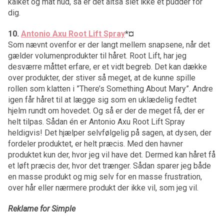
kalket og mat hud, så er det altså slet ikke et pudder for
dig.
10.
Antonio Axu Root Lift Spray
*¤
Som nævnt ovenfor er der langt mellem snapsene, når det
gælder volumenprodukter til håret. Root Lift, har jeg
desværre måttet erfare, er et vidt begreb. Det kan dække
over produkter, der stiver så meget, at de kunne spille
rollen som klatten i ”There’s Something About Mary”. Andre
igen får håret til at lægge sig som en uklædelig fedtet
hjelm rundt om hovedet. Og så er der de meget få, der er
helt tilpas. Sådan én er Antonio Axu Root Lift Spray
heldigvis! Det hjælper selvfølgelig på sagen, at dysen, der
fordeler produktet, er helt præcis. Med den havner
produktet kun der, hvor jeg vil have det. Dermed kan håret få
et løft præcis der, hvor det trænger. Sådan sparer jeg både
en masse produkt og mig selv for en masse frustration,
over hår eller nærmere produkt der ikke vil, som jeg vil.
Reklame for Simple