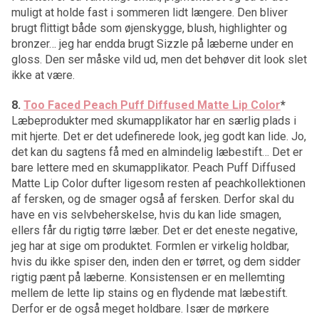
muligt at holde fast i sommeren lidt længere. Den bliver
brugt flittigt både som øjenskygge, blush, highlighter og
bronzer… jeg har endda brugt Sizzle på læberne under en
gloss. Den ser måske vild ud, men det behøver dit look slet
ikke at være.
8.
Too Faced Peach Puff Diffused Matte Lip Color
*
Læbeprodukter med skumapplikator har en særlig plads i
mit hjerte. Det er det udefinerede look, jeg godt kan lide. Jo,
det kan du sagtens få med en almindelig læbestift… Det er
bare lettere med en skumapplikator. Peach Puff Diffused
Matte Lip Color dufter ligesom resten af peachkollektionen
af fersken, og de smager også af fersken. Derfor skal du
have en vis selvbeherskelse, hvis du kan lide smagen,
ellers får du rigtig tørre læber. Det er det eneste negative,
jeg har at sige om produktet. Formlen er virkelig holdbar,
hvis du ikke spiser den, inden den er tørret, og dem sidder
rigtig pænt på læberne. Konsistensen er en mellemting
mellem de lette lip stains og en flydende mat læbestift.
Derfor er de også meget holdbare. Især de mørkere