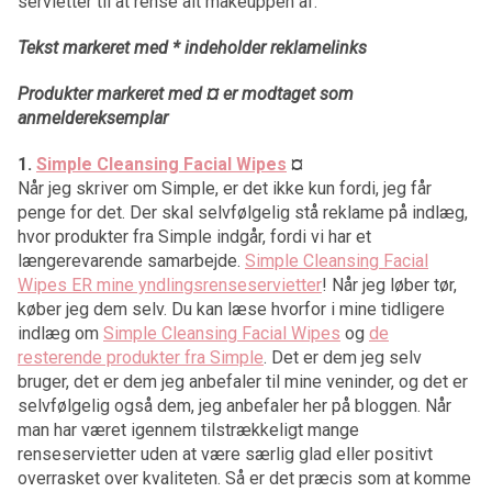
servietter til at rense alt makeuppen af.
Tekst markeret med * indeholder reklamelinks
Produkter markeret med ¤ er modtaget som
anmeldereksemplar
1.
Simple Cleansing Facial Wipes
¤
Når jeg skriver om Simple, er det ikke kun fordi, jeg får
penge for det. Der skal selvfølgelig stå reklame på indlæg,
hvor produkter fra Simple indgår, fordi vi har et
længerevarende samarbejde.
Simple Cleansing Facial
Wipes ER mine yndlingsrenseservietter
! Når jeg løber tør,
køber jeg dem selv. Du kan læse hvorfor i mine tidligere
indlæg om
Simple Cleansing Facial Wipes
og
de
resterende produkter fra Simple
. Det er dem jeg selv
bruger, det er dem jeg anbefaler til mine veninder, og det er
selvfølgelig også dem, jeg anbefaler her på bloggen. Når
man har været igennem tilstrækkeligt mange
renseservietter uden at være særlig glad eller positivt
overrasket over kvaliteten. Så er det præcis som at komme