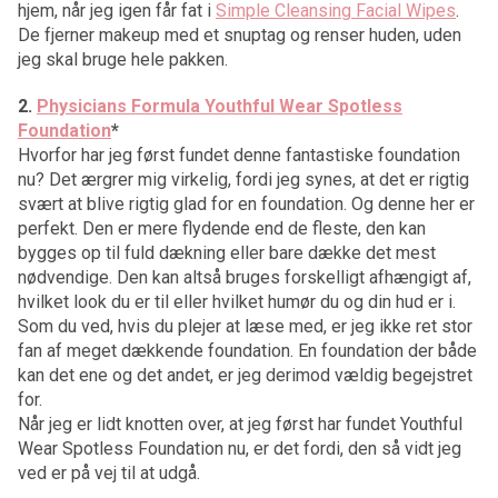
hjem, når jeg igen får fat i
Simple Cleansing Facial Wipes
.
De fjerner makeup med et snuptag og renser huden, uden
jeg skal bruge hele pakken.
2.
Physicians Formula Youthful Wear Spotless
Foundation
*
Hvorfor har jeg først fundet denne fantastiske foundation
nu? Det ærgrer mig virkelig, fordi jeg synes, at det er rigtig
svært at blive rigtig glad for en foundation. Og denne her er
perfekt. Den er mere flydende end de fleste, den kan
bygges op til fuld dækning eller bare dække det mest
nødvendige. Den kan altså bruges forskelligt afhængigt af,
hvilket look du er til eller hvilket humør du og din hud er i.
Som du ved, hvis du plejer at læse med, er jeg ikke ret stor
fan af meget dækkende foundation. En foundation der både
kan det ene og det andet, er jeg derimod vældig begejstret
for.
Når jeg er lidt knotten over, at jeg først har fundet Youthful
Wear Spotless Foundation nu, er det fordi, den så vidt jeg
ved er på vej til at udgå.