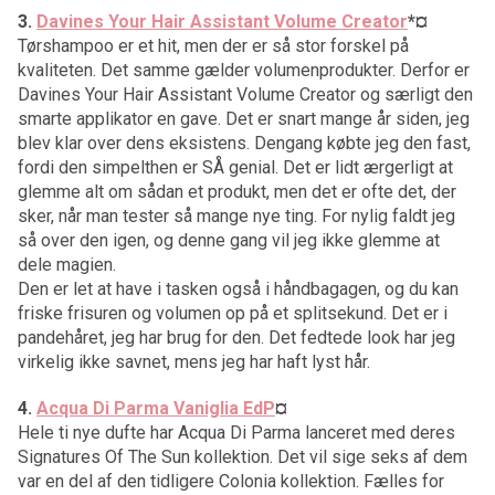
3.
Davines Your Hair Assistant Volume Creator
*¤
Tørshampoo er et hit, men der er så stor forskel på
kvaliteten. Det samme gælder volumenprodukter. Derfor er
Davines Your Hair Assistant Volume Creator og særligt den
smarte applikator en gave. Det er snart mange år siden, jeg
blev klar over dens eksistens. Dengang købte jeg den fast,
fordi den simpelthen er SÅ genial. Det er lidt ærgerligt at
glemme alt om sådan et produkt, men det er ofte det, der
sker, når man tester så mange nye ting. For nylig faldt jeg
så over den igen, og denne gang vil jeg ikke glemme at
dele magien.
Den er let at have i tasken også i håndbagagen, og du kan
friske frisuren og volumen op på et splitsekund. Det er i
pandehåret, jeg har brug for den. Det fedtede look har jeg
virkelig ikke savnet, mens jeg har haft lyst hår.
4.
Acqua Di Parma Vaniglia EdP
¤
Hele ti nye dufte har Acqua Di Parma lanceret med deres
Signatures Of The Sun kollektion. Det vil sige seks af dem
var en del af den tidligere Colonia kollektion. Fælles for