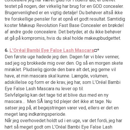
testet på nogen, der virkelig har brug for en GOD concealer.
Brugervenlighed er en vigtig detalje! Du behøver altså ikke
tre forskellige pensler for at opnå et godt resultat. Samtidig
koster Makeup Revolution Fast Base Concealer en brøkdel
af andre gode concealere. Det betyder, at du ikke behøver
at gå på kompromis, hvis du skal holde makeupbudgettet.
6.
L’Oréal Bambi Eye False Lash Mascara
¤*
Den første uge hadede jeg den. Dagen før vi blev venner,
sad jeg og brokkede mig over den. Og så en morgen skete
miraklet. Pludselig gjorde den bare alt det, jeg gerne vil
have, at min mascara skal kunne. Længde, volumen,
adskillelse og form er de krav, jeg har, som L’Oréal Bambi
Eye False Lash Mascara nu lever op til.
Selvfølgelig kan det tage tid at blive dus med en ny
mascara… Men SÅ lang tid plejer det ikke at tage. Nu
satser jeg på, at begejstringen varer ved, ellers er det en
meget lang indkøringsperiode.
Når jeg overhovedet holdt ud i en uge, var det fordi, jeg har
hørt så meget godt om L’Oréal Bambi Eye False Lash