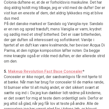
Colonia duftene er, at de er forholdsvis maskuline. Det har
dog aldrig holdt mig tilbage, jeg er vild med de dufte! Der er
vist kun en eneste af dem, det aldrig lykkedes mig at blive
dus med.
På det danske marked er Sandalo og Vaniglia nye. Sandalo
er en ren og sprød træduft, mens Vaniglia er varm, krydret
og sødlig med et strejf bitterhed. Det er især bitterheden,
der gør duften så interessant og sofistikeret. Vanilje i
hjertet af en duft kan være kvalmende, her beviser Acqua Di
Parma, at den rigtige komposition løfter noten. Da begge
mine knægte også er vilde med duften, er der allerede strid
om den.
5.
Makeup Revolution Fast Base Concealer
*
Concealer er ikke noget, der sædvanligvis får mit hjerte til
at banke. Når man har brug for concealer til de mørke rande,
til bumser eller til alt mulig andet, er det sikkert svært at
sætte sig ind i. Da jeg kun dækker lidt rødme på kinderne,
er det svært for mig at teste dem ordentligt selv. Derfor er
jeg altid så glad, når jeg får lov at teste på andre. Alle de
concealere jeg har været glad for i tidens løb, er blevet