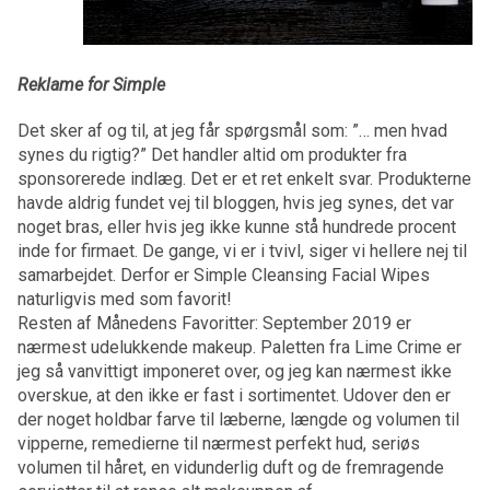
Reklame for Simple
Det sker af og til, at jeg får spørgsmål som: ”… men hvad
synes du rigtig?” Det handler altid om produkter fra
sponsorerede indlæg. Det er et ret enkelt svar. Produkterne
havde aldrig fundet vej til bloggen, hvis jeg synes, det var
noget bras, eller hvis jeg ikke kunne stå hundrede procent
inde for firmaet. De gange, vi er i tvivl, siger vi hellere nej til
samarbejdet. Derfor er Simple Cleansing Facial Wipes
naturligvis med som favorit!
Resten af Månedens Favoritter: September 2019 er
nærmest udelukkende makeup. Paletten fra Lime Crime er
jeg så vanvittigt imponeret over, og jeg kan nærmest ikke
overskue, at den ikke er fast i sortimentet. Udover den er
der noget holdbar farve til læberne, længde og volumen til
vipperne, remedierne til nærmest perfekt hud, seriøs
volumen til håret, en vidunderlig duft og de fremragende