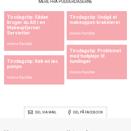
MERE FRA PUDDERDÅSERNE
Tirsdagstip: Sådan
Tirsdagstip: Undgå at
bruger du Alt i en
makeuppen krakelerer
Makeupfjerner
Servietter
Helene Randløv
Helene Randløv
Tirsdagstip: Problemet
med hudpleje til
Tirsdagstip: Køb en løs
tumlinger
pumpe
Helene Randløv
Helene Randløv
DEL VIA MAIL
DEL PÅ FACEBOOK