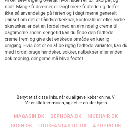
virker selvfølgelig overalt, hvor huden er tør, skorpet og
slidt. Mange fodcremer er langt mere fedtede og derfor
ikke så anvendelige på farten og i dagtimerne generelt.
Uanset om det er håndværkerknæ, kontoralbuer eller andre
skavanker, er det en fordel med en almindelig creme til
dagtimerne. Inden sengetid kan du finde den fedtede
creme frem og give det ønskede område en kærlig
omgang. Hvis det er en af de rigtig fedtede varianter, kan du
med fordel bruge handsker, sokker, natbukser eller anden
beklædning, der gerne må blive fedtet.
Benyt et af disse links, når du alligevel køber online. Vi
får en lille kommision, og det er en stor hjælp.
MAGASIN.DK
SEPHORA.DK
NICEHAIR.DK
GOSH.DK
LOOKFANTASTIC.DK
APOPRO.DK