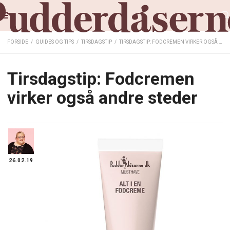
FORSIDE
/
GUIDES OG TIPS
/
TIRSDAGSTIP
/
TIRSDAGSTIP: FODCREMEN VIRKER OGSÅ ANDRE STEDER
Tirsdagstip: Fodcremen
virker også andre steder
26.02.19