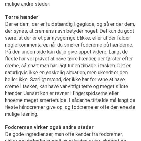
mulige andre steder.
Tørre hænder
Der er dem, der er fuldstændig ligeglade, og så er der dem,
der synes, at cremens navn betyder noget. Det kan da godt
være, at der er et par nysgerrige blikke, eller at der falder
nogle kommentarer, når du smører fodcreme på hænderne.
På den anden side kan du jo give tippet videre. Langt de
fleste har vel prøvet at have tørre hænder, der tørster efter
creme, så snart man har lagt tuben tilbage i tasken. Det er
naturligvis ikke en ønskelig situation, men ukendt er den
heller ikke. Særligt mænd, der ikke har for vane at have
creme i tasken, kan have vanvittigt tørre og meget slidte
hænder. Uanset køn er revner i fingerspidserne eller
knoerne meget smertefulde. I sådanne tilfælde må langt de
fleste håndcremer give op, og fodcreme er ofte den eneste
mulige løsning.
Fodcremen virker også andre steder
De gode ingredienser, man ofte kender fra fodcremer,