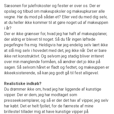
Sæsonen for julefrokoster og fester er over os. Der er
opslag og tilbud om makeupskoler og makeupkurser alle
vegne. Har du mod på sådan et? Eller ved du med dig selv,
at du heller ikke kommer til at gøre noget ud af makeuppen
i år?
Der er ikke grænser for, hvad jeg har haft af makeupplaner,
der aldrig er blevet til noget. Så du får ingen løftede
pegefingre fra mig. Heldigvis har jeg endelig selv lært ikke
at slå mig selv i hovedet med det, jeg ikke når. Det er bare
ikke ret konstruktivt. Og selvom jeg stadig bliver irriteret
over min manglende formåen, så ændrer det jo ikke på
sagen. Så selvom håret er fladt og fedtet, og makeuppen er
ikkeeksisterende, så kan jeg godt gå til fest alligevel.
Realistiske indkøb?
Du drømmer ikke om, hvad jeg har liggende af kunstige
vipper. Der er dem, jeg har modtaget som
presseeksemplarer, og så er der det hav af vipper, jeg selv
har købt. Det er helt fjollet, for de færreste af mine
brillestel tillader mig at have kunstige vipper på.