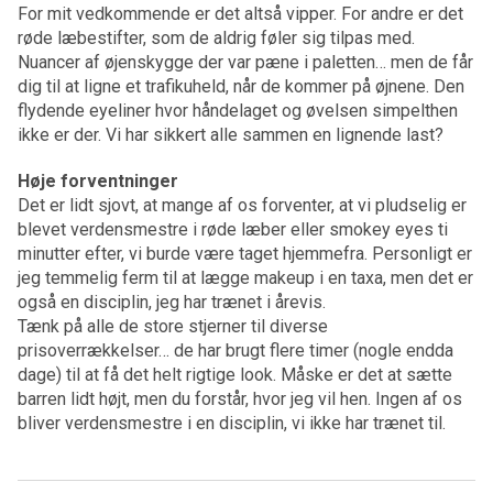
For mit vedkommende er det altså vipper. For andre er det
røde læbestifter, som de aldrig føler sig tilpas med.
Nuancer af øjenskygge der var pæne i paletten… men de får
dig til at ligne et trafikuheld, når de kommer på øjnene. Den
flydende eyeliner hvor håndelaget og øvelsen simpelthen
ikke er der. Vi har sikkert alle sammen en lignende last?
Høje forventninger
Det er lidt sjovt, at mange af os forventer, at vi pludselig er
blevet verdensmestre i røde læber eller smokey eyes ti
minutter efter, vi burde være taget hjemmefra. Personligt er
jeg temmelig ferm til at lægge makeup i en taxa, men det er
også en disciplin, jeg har trænet i årevis.
Tænk på alle de store stjerner til diverse
prisoverrækkelser… de har brugt flere timer (nogle endda
dage) til at få det helt rigtige look. Måske er det at sætte
barren lidt højt, men du forstår, hvor jeg vil hen. Ingen af os
bliver verdensmestre i en disciplin, vi ikke har trænet til.