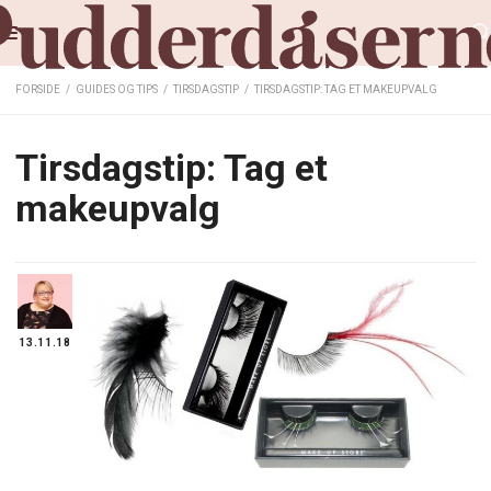
FORSIDE
/
GUIDES OG TIPS
/
TIRSDAGSTIP
/
TIRSDAGSTIP: TAG ET MAKEUPVALG
Tirsdagstip: Tag et
makeupvalg
13.11.18