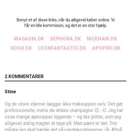
Benyt et af disse links, når du alligevel køber online. Vi
får en lille kommision, og det er en stor hjælp.
MAGASIN.DK
SEPHORA.DK
NICEHAIR.DK
GOSH.DK
LOOKFANTASTIC.DK
APOPRO.DK
2 KOMMENTARER
Stine
Og de store stjerner lægger ikke makeuppen selv. Det gør
professionelle, mens de drikke champagne 😉 :-D. Jeg har
osse mange øjenvipper liggende – og løs glitter, som jeg
alligevel aldrig magter at tage på. Men pænt er det. Tror
måske jeg skal hælde det på juledekorationerne i år. Altså