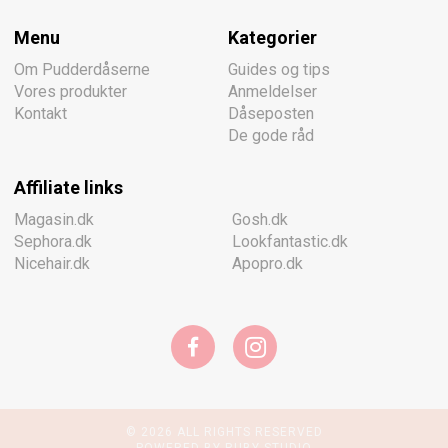
Menu
Kategorier
Om Pudderdåserne
Guides og tips
Vores produkter
Anmeldelser
Kontakt
Dåseposten
De gode råd
Affiliate links
Magasin.dk
Gosh.dk
Sephora.dk
Lookfantastic.dk
Nicehair.dk
Apopro.dk
© 2026 ALL RIGHTS RESERVED
POWERED BY RUBY STUDIO