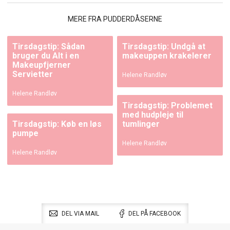
MERE FRA PUDDERDÅSERNE
Tirsdagstip: Sådan
Tirsdagstip: Undgå at
bruger du Alt i en
makeuppen krakelerer
Makeupfjerner
Servietter
Helene Randløv
Helene Randløv
Tirsdagstip: Problemet
med hudpleje til
Tirsdagstip: Køb en løs
tumlinger
pumpe
Helene Randløv
Helene Randløv
DEL VIA MAIL
DEL PÅ FACEBOOK