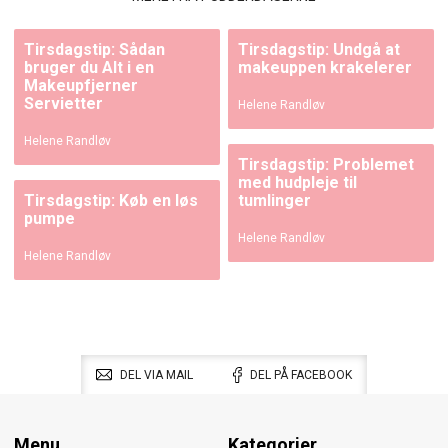
Tirsdagstip: Sådan
Tirsdagstip: Undgå at
bruger du Alt i en
makeuppen krakelerer
Makeupfjerner
Servietter
Helene Randløv
Helene Randløv
Tirsdagstip: Problemet
med hudpleje til
Tirsdagstip: Køb en løs
tumlinger
pumpe
Helene Randløv
Helene Randløv
DEL VIA MAIL
DEL PÅ FACEBOOK
Menu
Kategorier