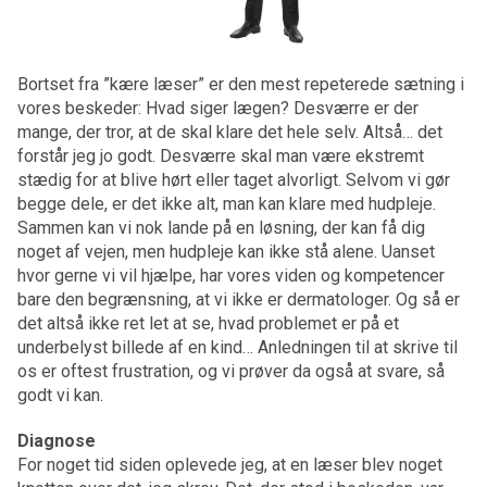
Bortset fra ”kære læser” er den mest repeterede sætning i
vores beskeder: Hvad siger lægen? Desværre er der
mange, der tror, at de skal klare det hele selv. Altså… det
forstår jeg jo godt. Desværre skal man være ekstremt
stædig for at blive hørt eller taget alvorligt. Selvom vi gør
begge dele, er det ikke alt, man kan klare med hudpleje.
Sammen kan vi nok lande på en løsning, der kan få dig
noget af vejen, men hudpleje kan ikke stå alene. Uanset
hvor gerne vi vil hjælpe, har vores viden og kompetencer
bare den begrænsning, at vi ikke er dermatologer. Og så er
det altså ikke ret let at se, hvad problemet er på et
underbelyst billede af en kind… Anledningen til at skrive til
os er oftest frustration, og vi prøver da også at svare, så
godt vi kan.
Diagnose
For noget tid siden oplevede jeg, at en læser blev noget