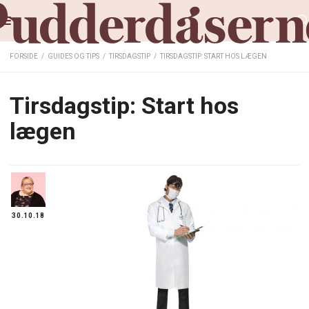
FORSIDE
/
GUIDES OG TIPS
/
TIRSDAGSTIP
/
TIRSDAGSTIP: START HOS LÆGEN
Tirsdagstip: Start hos
lægen
30.10.18