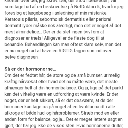
knotten over det, jeg skrev. Det, der stod i beskeden, var
som taget ud af en beskrivelse på NetDoktor.dk, hvorfor jeg
foreslog et lægebesøg i anledning af min mistanke.
Keratosis pilaris, seborrhoisk dermatitis eller perioral
dermatit lyder måske nok alvorligt, men det er noget af det
mest almindelige… Der er da slet ingen tvivl om at
diagnoser er træls! Alligevel er de fleste dog til at
behandle. Behandlingen kan man oftest klare selv, men det
er nu meget rart at have en RIGTIG fagperson ind over
selve diagnosen.
Så er der hormonerne…
Om det er fedtet hår, de store og de små bumser, urimelig
kraftig hårvækst eller hvad det nu måtte være, det meste
afhænger helt af din hormonbalance. Og ja, lige på det punkt
kan det virkelig være en udfordring at være kvinde. Er der
noget, der er helt sikkert, så er det desværre, at de der
hormoner kan tage os på noget af en tivolitur rundt i alle
afkroge af både hud-og hårproblemer. Stræb mod en eller
anden form for balance, og ja… Det er meget lettere sagt en
gjort, der har jeg ikke de vises sten. Hvis hormonerne driller,