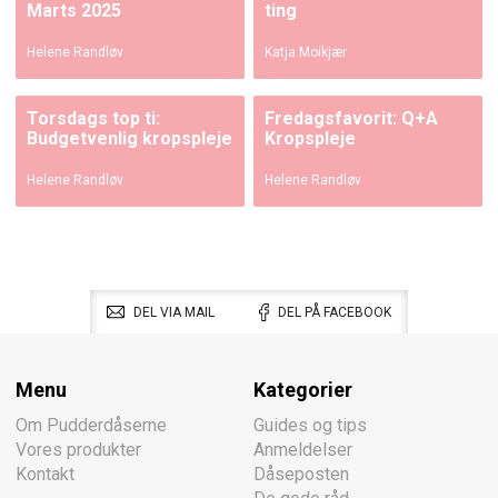
Marts 2025
ting
Helene Randløv
Katja Moikjær
Torsdags top ti:
Fredagsfavorit: Q+A
Budgetvenlig kropspleje
Kropspleje
Helene Randløv
Helene Randløv
DEL VIA MAIL
DEL PÅ FACEBOOK
Menu
Kategorier
Om Pudderdåserne
Guides og tips
Vores produkter
Anmeldelser
Kontakt
Dåseposten