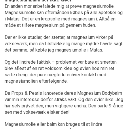
En anden mor anbefalede mig at prøve magnesiumolie.
Magnesiumolie kan efterhånden købes på alle apoteker og
i Matas. Det er en kropsolie med magnesium i. Altså en
måde at tilføre magnesium på gennem huden.
Der er ikke studier, der støtter, at magnesium virker på
vokseværk, men da tilstrækkelig mange mødre havde sagt
det samme, så købte jeg magnesiumolie i Matas.
Og det lindrede faktisk – problemet var bare at smerten
blev afløst af en ret voldsom kløe og svien hos min ret
sarte dreng, der pure nægtede enhver kontakt med
magnesiumolien efterfølgende.
Da Props & Pearls lancerede deres Magnesium Bodybalm
var min interesse derfor straks vakt. Og den svier ikke. Jeg
har selv prøvet den, men vigtigere endnu: Den sarte 9-årige
søn med vokseværk elsker den!
Magnesiumolie eller balm kan bruges til at lindre