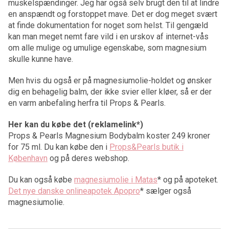
muskelspændinger. Jeg har også selv brugt den til at lindre
en anspændt og forstoppet mave. Det er dog meget svært
at finde dokumentation for noget som helst. Til gengæld
kan man meget nemt fare vild i en urskov af internet-vås
om alle mulige og umulige egenskabe, som magnesium
skulle kunne have.
Men hvis du også er på magnesiumolie-holdet og ønsker
dig en behagelig balm, der ikke svier eller kløer, så er der
en varm anbefaling herfra til Props & Pearls.
Her kan du købe det (reklamelink*)
Props & Pearls Magnesium Bodybalm koster 249 kroner
for 75 ml. Du kan købe den i
Props&Pearls butik i
København
og på deres webshop.
Du kan også købe
magnesiumolie i Matas
* og på apoteket.
Det nye danske onlineapotek Apopro
* sælger også
magnesiumolie.