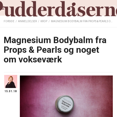
FORSIDE
/
ANMELDELSER
/
KROP
/
MAGNESIUM BODYBALM FRA PROPS & PEARLS OG NOGET OM VOKSEVÆRK
Magnesium Bodybalm fra
Props & Pearls og noget
om vokseværk
15.01.18