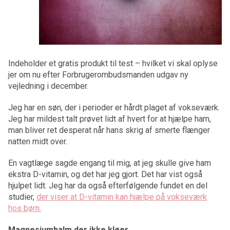
Indeholder et gratis produkt til test – hvilket vi skal oplyse
jer om nu efter Forbrugerombudsmanden udgav ny
vejledning i december.
Jeg har en søn, der i perioder er hårdt plaget af vokseværk.
Jeg har mildest talt prøvet lidt af hvert for at hjælpe ham,
man bliver ret desperat når hans skrig af smerte flænger
natten midt over.
En vagtlæge sagde engang til mig, at jeg skulle give ham
ekstra D-vitamin, og det har jeg gjort. Det har vist også
hjulpet lidt. Jeg har da også efterfølgende fundet en del
studier,
der viser at D-vitamin kan hjælpe på vokseværk
hos børn.
Magnesiumbalm der ikke kløer