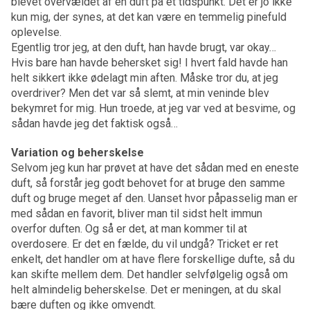
blevet overvældet af en duft på et tidspunkt. Det er jo ikke
kun mig, der synes, at det kan være en temmelig pinefuld
oplevelse.
Egentlig tror jeg, at den duft, han havde brugt, var okay…
Hvis bare han havde behersket sig! I hvert fald havde han
helt sikkert ikke ødelagt min aften. Måske tror du, at jeg
overdriver? Men det var så slemt, at min veninde blev
bekymret for mig. Hun troede, at jeg var ved at besvime, og
sådan havde jeg det faktisk også…
Variation og beherskelse
Selvom jeg kun har prøvet at have det sådan med en eneste
duft, så forstår jeg godt behovet for at bruge den samme
duft og bruge meget af den. Uanset hvor påpasselig man er
med sådan en favorit, bliver man til sidst helt immun
overfor duften. Og så er det, at man kommer til at
overdosere. Er det en fælde, du vil undgå? Tricket er ret
enkelt, det handler om at have flere forskellige dufte, så du
kan skifte mellem dem. Det handler selvfølgelig også om
helt almindelig beherskelse. Det er meningen, at du skal
bære duften og ikke omvendt.