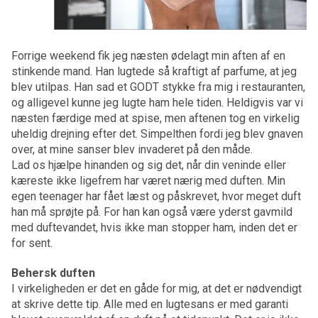
Forrige weekend fik jeg næsten ødelagt min aften af en
stinkende mand. Han lugtede så kraftigt af parfume, at jeg
blev utilpas. Han sad et GODT stykke fra mig i restauranten,
og alligevel kunne jeg lugte ham hele tiden. Heldigvis var vi
næsten færdige med at spise, men aftenen tog en virkelig
uheldig drejning efter det. Simpelthen fordi jeg blev gnaven
over, at mine sanser blev invaderet på den måde.
Lad os hjælpe hinanden og sig det, når din veninde eller
kæreste ikke ligefrem har været nærig med duften. Min
egen teenager har fået læst og påskrevet, hvor meget duft
han må sprøjte på. For han kan også være yderst gavmild
med duftevandet, hvis ikke man stopper ham, inden det er
for sent.
Behersk duften
I virkeligheden er det en gåde for mig, at det er nødvendigt
at skrive dette tip. Alle med en lugtesans er med garanti