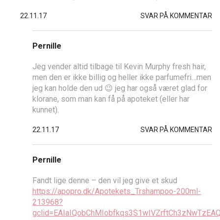
22.11.17
SVAR PÅ KOMMENTAR
Pernille
Jeg vender altid tilbage til Kevin Murphy fresh hair,
men den er ikke billig og heller ikke parfumefri…men
jeg kan holde den ud 😉 jeg har også været glad for
klorane, som man kan få på apoteket (eller har
kunnet).
22.11.17
SVAR PÅ KOMMENTAR
Pernille
Fandt lige denne – den vil jeg give et skud
https://apopro.dk/Apotekets_Trshampoo-200ml-
213968?
gclid=EAIaIQobChMIobfkqs3S1wIVZrftCh3zNwTzEAQY