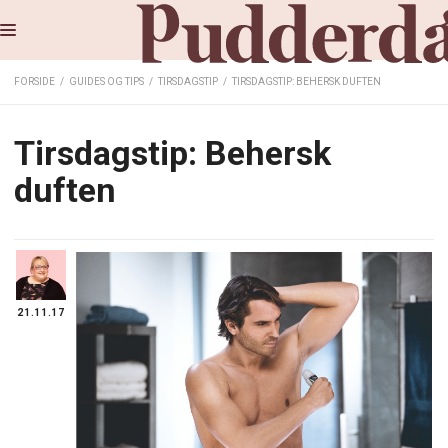
FORSIDE
/
GUIDES OG TIPS
/
TIRSDAGSTIP
/
TIRSDAGSTIP: BEHERSK DUFTEN
Tirsdagstip: Behersk
duften
21.11.17