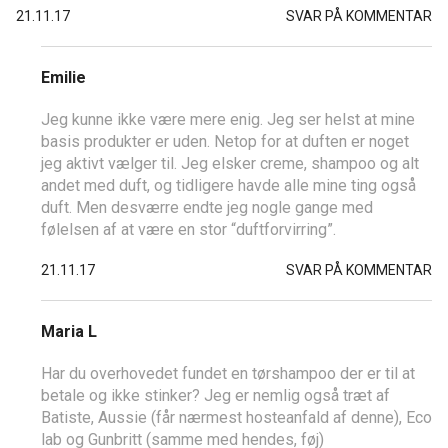
21.11.17
SVAR PÅ KOMMENTAR
Emilie
Jeg kunne ikke være mere enig. Jeg ser helst at mine
basis produkter er uden. Netop for at duften er noget
jeg aktivt vælger til. Jeg elsker creme, shampoo og alt
andet med duft, og tidligere havde alle mine ting også
duft. Men desværre endte jeg nogle gange med
følelsen af at være en stor “duftforvirring”.
21.11.17
SVAR PÅ KOMMENTAR
Maria L
Har du overhovedet fundet en tørshampoo der er til at
betale og ikke stinker? Jeg er nemlig også træt af
Batiste, Aussie (får nærmest hosteanfald af denne), Eco
lab og Gunbritt (samme med hendes, føj)