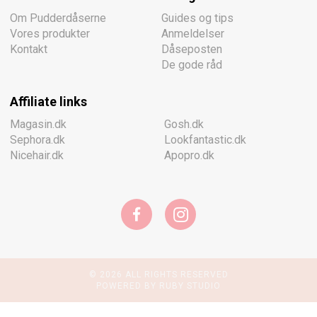
Om Pudderdåserne
Guides og tips
Vores produkter
Anmeldelser
Kontakt
Dåseposten
De gode råd
Affiliate links
Magasin.dk
Gosh.dk
Sephora.dk
Lookfantastic.dk
Nicehair.dk
Apopro.dk
© 2026 ALL RIGHTS RESERVED
POWERED BY RUBY STUDIO