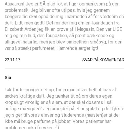
Aaaaargh! Jeg er SÅ glad for, at I gør opmærksom på den
problematik. Jeg bliver ofte utilpas, hvis jeg gennem
længere tid skal opholde mig i nærheden af for voldsom en
duft. Lidt, men godt! Det minder mig om en foundation fra
Elizabeth Arden jeg fik en prøve af i Magasin. Den var LIGE
mig og min hud, den foundation, så pænt dækkende og
alligevel naturlig, men jeg blev simpelthen småsyg, for den
var så stærkt parfumeret. Hamrende ærgerligt!
22.11.17
SVAR PÅ KOMMENTAR
Sia
Tak fordi i bringer det op, for ja man bliver helt utilpas af
andres kraftige duft. Jeg tænker tit på om deres egen
kropslugt virkelig er så slem, at der skal doseres i så
heftige mængder? Jeg arbejder på et hospital og det første
jeg siger til vores elever og studerende (næsten)er at de
ikke må bruge parfume på jobbet. Vores patienter har
problemer nok i forvejen;-))