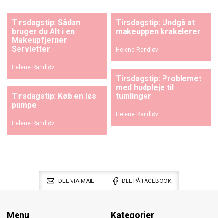
Tirsdagstip: Sådan
Tirsdagstip: Undgå at
bruger du Alt i en
makeuppen krakelerer
Makeupfjerner
Servietter
Helene Randløv
Helene Randløv
Tirsdagstip: Problemet
med hudpleje til
Tirsdagstip: Køb en løs
tumlinger
pumpe
Helene Randløv
Helene Randløv
DEL VIA MAIL
DEL PÅ FACEBOOK
Menu
Kategorier