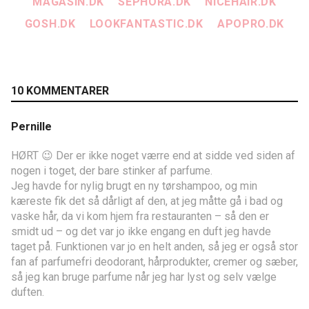
MAGASIN.DK
SEPHORA.DK
NICEHAIR.DK
GOSH.DK
LOOKFANTASTIC.DK
APOPRO.DK
10 KOMMENTARER
Pernille
HØRT 😉 Der er ikke noget værre end at sidde ved siden af
nogen i toget, der bare stinker af parfume.
Jeg havde for nylig brugt en ny tørshampoo, og min
kæreste fik det så dårligt af den, at jeg måtte gå i bad og
vaske hår, da vi kom hjem fra restauranten – så den er
smidt ud – og det var jo ikke engang en duft jeg havde
taget på. Funktionen var jo en helt anden, så jeg er også stor
fan af parfumefri deodorant, hårprodukter, cremer og sæber,
så jeg kan bruge parfume når jeg har lyst og selv vælge
duften.