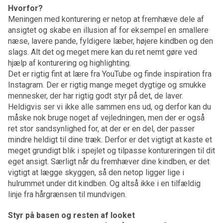
Hvorfor?
Meningen med konturering er netop at fremhæve dele af
ansigtet og skabe en illusion af for eksempel en smallere
næse, lavere pande, fyldigere læber, højere kindben og den
slags. Alt det og meget mere kan du ret nemt gøre ved
hjælp af konturering og highlighting.
Det er rigtig fint at lære fra YouTube og finde inspiration fra
Instagram. Der er rigtig mange meget dygtige og smukke
mennesker, der har rigtig godt styr på det, de laver.
Heldigvis ser vi ikke alle sammen ens ud, og derfor kan du
måske nok bruge noget af vejledningen, men der er også
ret stor sandsynlighed for, at der er en del, der passer
mindre heldigt til dine træk. Derfor er det vigtigt at kaste et
meget grundigt blik i spejlet og tilpasse kontureringen til dit
eget ansigt. Særligt når du fremhæver dine kindben, er det
vigtigt at lægge skyggen, så den netop ligger lige i
hulrummet under dit kindben. Og altså ikke i en tilfældig
linje fra hårgrænsen til mundvigen.
Styr på basen og resten af looket