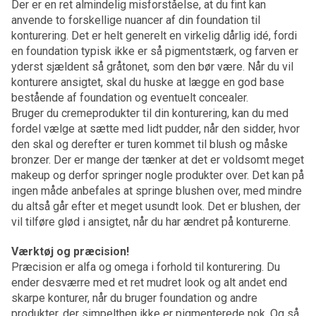
Der er en ret almindelig misforståelse, at du fint kan
anvende to forskellige nuancer af din foundation til
konturering. Det er helt generelt en virkelig dårlig idé, fordi
en foundation typisk ikke er så pigmentstærk, og farven er
yderst sjældent så gråtonet, som den bør være. Når du vil
konturere ansigtet, skal du huske at lægge en god base
bestående af foundation og eventuelt concealer.
Bruger du cremeprodukter til din konturering, kan du med
fordel vælge at sætte med lidt pudder, når den sidder, hvor
den skal og derefter er turen kommet til blush og måske
bronzer. Der er mange der tænker at det er voldsomt meget
makeup og derfor springer nogle produkter over. Det kan på
ingen måde anbefales at springe blushen over, med mindre
du altså går efter et meget usundt look. Det er blushen, der
vil tilføre glød i ansigtet, når du har ændret på konturerne.
Værktøj og præcision!
Præcision er alfa og omega i forhold til konturering. Du
ender desværre med et ret mudret look og alt andet end
skarpe konturer, når du bruger foundation og andre
produkter, der simpelthen ikke er pigmenterede nok. Og så