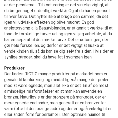
er der penslerne… Til konturering er det virkelig vigtigt, at
du bruger noget ordentligt værktøj. Og at du har en pensel
til hver farve. Det nytter ikke at bruge den samme, da det
igen vil udviske effekten og blive mudret. En god
ansigtssvamp a la Beautyblender, er et genialt værktøj til at
tone de forskellige farver ud, og igen vil jeg anbefale, at du
har en separat til den mørke farve. Det er udtoningen, der
gør hele forskellen, og derfor er det vigtigt at huske at
vende kinden til, så du kan se dig selv fra siden. Hvis der er
synlige streger, skal du have fat i svampen igen.
Produkter
Der findes RIGTIG mange produkter på markedet som er
geniale til konturering, og mindst ligeså mange der praler
med at være egnede, men slet ikke er det. En af de mest
almindelige misforståelser er, at man kan anvende en
bronzer. Naturligvis er der bronzere på markedet, der er
mere egnede end andre, men generelt er en bronzer for
varm (ofte til den orange side) og der er også virkelig tit en
eller anden form for perlemor i. Den optimale nuance til