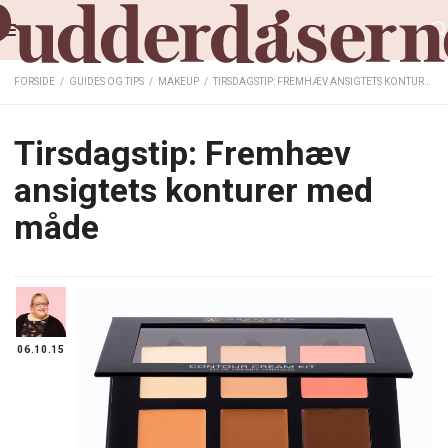
FORSIDE
/
GUIDES OG TIPS
/
MAKEUP
/
TIRSDAGSTIP: FREMHÆV ANSIGTETS KONTURER MED MÅDE
Tirsdagstip: Fremhæv
ansigtets konturer med
måde
06.10.15