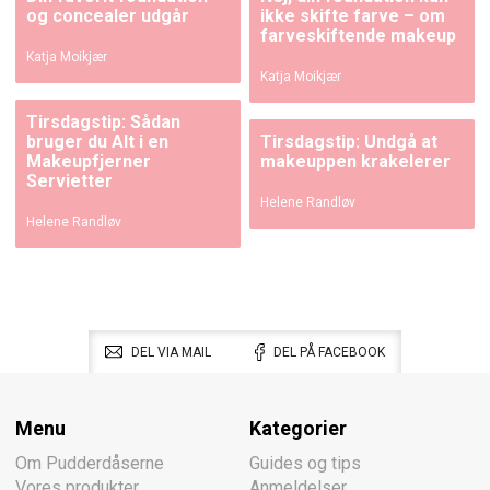
og concealer udgår
ikke skifte farve – om
farveskiftende makeup
Katja Moikjær
Katja Moikjær
Tirsdagstip: Sådan
bruger du Alt i en
Tirsdagstip: Undgå at
Makeupfjerner
makeuppen krakelerer
Servietter
Helene Randløv
Helene Randløv
DEL VIA MAIL
DEL PÅ FACEBOOK
Menu
Kategorier
Om Pudderdåserne
Guides og tips
Vores produkter
Anmeldelser