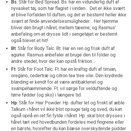
Bs
: Står for Bed Spread. Bs. har en vidunderlig duft af
nyvasket tøj, som har flagret i vinden… Det er ikke svært
at blive forfalden til duften, og det er bestemt heller ikke
svært at finde anvendelsesmuligheder… Her hjemme
bliver den brugt i håret, mellem tæerne, og Rasmus’
anbefaling om at drysse lidt i sengetøjet er bestemt
også blevet et hit!
Bt
: Står for Body Talc. Bt. Har en ren og frisk duft af
agurke. Rasmus anbefaler at bruge den til folder og
andre steder, hvor der kan opstå friktion…
Ft
: Står for Foot Talc. Ft. har en kraftig duft af timian,
oregano, cedertræ og citron tea tree olie. Den krydrede
blanding er kendt for at være antibakteriel og
svampehæmmende. Ft. vil sørge for velduftende og
tørre fødder (og sko) i længere tid.
Hp
: Står for Hair Powder. Hp. dufter let og friskt af æble.
Talkum i håret vil ikke blot opsuge talg og sved, du kan
også opnå en ret fin fylde i håret. Hp. skal blot drysses i
håret tæt ved hovedbunden fordeles med fingrene eller
en børste, hvorefter du kan blæse overskydende pudder