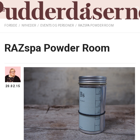
FORSIDE
/
NYHEDER
/
EVENTS OG PERSONER
/
RAZSPA POWDER ROOM
RAZspa Powder Room
20.02.15