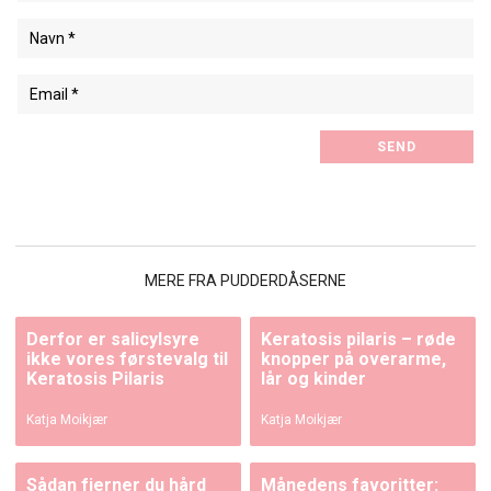
MERE FRA PUDDERDÅSERNE
Derfor er salicylsyre
Keratosis pilaris – røde
ikke vores førstevalg til
knopper på overarme,
Keratosis Pilaris
lår og kinder
Katja Moikjær
Katja Moikjær
Sådan fjerner du hård
Månedens favoritter: