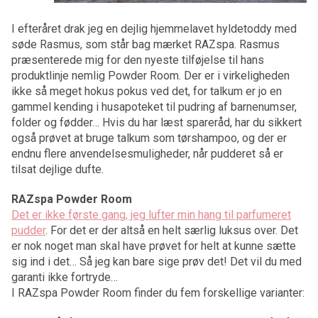
I efteråret drak jeg en dejlig hjemmelavet hyldetoddy med
søde Rasmus, som står bag mærket RAZspa. Rasmus
præsenterede mig for den nyeste tilføjelse til hans
produktlinje nemlig Powder Room. Der er i virkeligheden
ikke så meget hokus pokus ved det, for talkum er jo en
gammel kending i husapoteket til pudring af barnenumser,
folder og fødder… Hvis du har læst spareråd, har du sikkert
også prøvet at bruge talkum som tørshampoo, og der er
endnu flere anvendelsesmuligheder, når pudderet så er
tilsat dejlige dufte.
RAZspa Powder Room
Det er ikke første gang, jeg lufter min hang til parfumeret
pudder
. For det er der altså en helt særlig luksus over. Det
er nok noget man skal have prøvet for helt at kunne sætte
sig ind i det… Så jeg kan bare sige prøv det! Det vil du med
garanti ikke fortryde…
I RAZspa Powder Room finder du fem forskellige varianter: