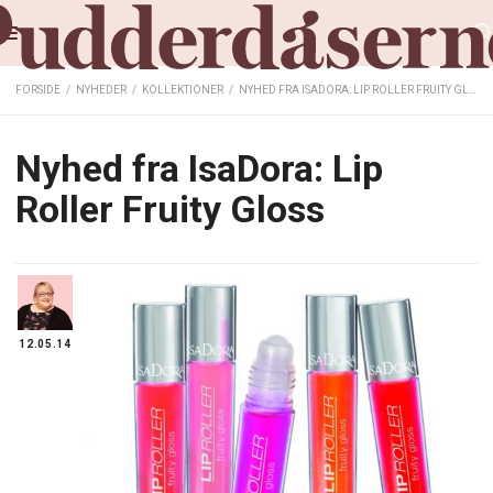
FORSIDE
/
NYHEDER
/
KOLLEKTIONER
/
NYHED FRA ISADORA: LIP ROLLER FRUITY GLOSS
Nyhed fra IsaDora: Lip
Roller Fruity Gloss
12.05.14