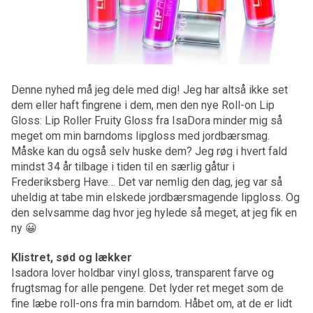
Denne nyhed må jeg dele med dig! Jeg har altså ikke set
dem eller haft fingrene i dem, men den nye Roll-on Lip
Gloss: Lip Roller Fruity Gloss fra IsaDora minder mig så
meget om min barndoms lipgloss med jordbærsmag.
Måske kan du også selv huske dem? Jeg røg i hvert fald
mindst 34 år tilbage i tiden til en særlig gåtur i
Frederiksberg Have… Det var nemlig den dag, jeg var så
uheldig at tabe min elskede jordbærsmagende lipgloss. Og
den selvsamme dag hvor jeg hylede så meget, at jeg fik en
ny 😀
Klistret, sød og lækker
Isadora lover holdbar vinyl gloss, transparent farve og
frugtsmag for alle pengene. Det lyder ret meget som de
fine læbe roll-ons fra min barndom. Håbet om, at de er lidt