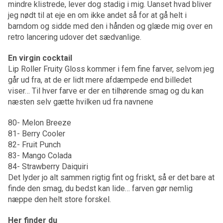
mindre klistrede, lever dog stadig i mig. Uanset hvad bliver
jeg nødt til at eje en om ikke andet så for at gå helt i
barndom og sidde med den i hånden og glæde mig over en
retro lancering udover det sædvanlige.
En virgin cocktail
Lip Roller Fruity Gloss kommer i fem fine farver, selvom jeg
går ud fra, at de er lidt mere afdæmpede end billedet
viser… Til hver farve er der en tilhørende smag og du kan
næsten selv gætte hvilken ud fra navnene
80- Melon Breeze
81- Berry Cooler
82- Fruit Punch
83- Mango Colada
84- Strawberry Daiquiri
Det lyder jo alt sammen rigtig fint og friskt, så er det bare at
finde den smag, du bedst kan lide… farven gør nemlig
næppe den helt store forskel.
Her finder du