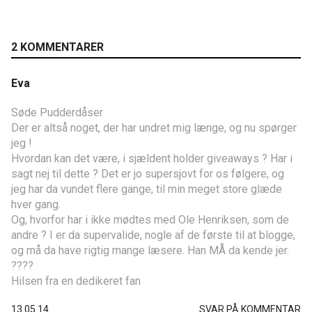
2 KOMMENTARER
Eva
Søde Pudderdåser
Der er altså noget, der har undret mig længe, og nu spørger
jeg !
Hvordan kan det være, i sjældent holder giveaways ? Har i
sagt nej til dette ? Det er jo supersjovt for os følgere, og
jeg har da vundet flere gange, til min meget store glæde
hver gang.
Og, hvorfor har i ikke mødtes med Ole Henriksen, som de
andre ? I er da supervalide, nogle af de første til at blogge,
og må da have rigtig mange læsere. Han MÅ da kende jer.
????
Hilsen fra en dedikeret fan
13.05.14
SVAR PÅ KOMMENTAR