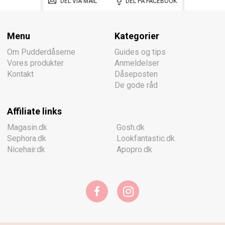
DEL VIA MAIL
DEL PÅ FACEBOOK
Menu
Kategorier
Om Pudderdåserne
Guides og tips
Vores produkter
Anmeldelser
Kontakt
Dåseposten
De gode råd
Affiliate links
Magasin.dk
Gosh.dk
Sephora.dk
Lookfantastic.dk
Nicehair.dk
Apopro.dk