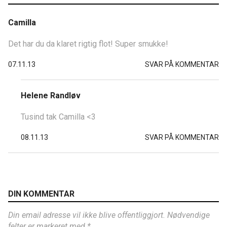
Camilla
Det har du da klaret rigtig flot! Super smukke!
07.11.13
SVAR PÅ KOMMENTAR
Helene Randløv
Tusind tak Camilla <3
08.11.13
SVAR PÅ KOMMENTAR
DIN KOMMENTAR
Din email adresse vil ikke blive offentliggjort. Nødvendige
felter er markeret med *