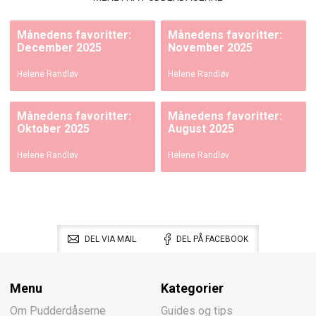
Månedens favoritter:
Månedens favoritter:
December 2025
November 2025
Helene Randløv
Helene Randløv
Månedens favoritter:
Månedens favoritter:
Oktober 2025
August 2025
Helene Randløv
Helene Randløv
DEL VIA MAIL
DEL PÅ FACEBOOK
Menu
Kategorier
Om Pudderdåserne
Guides og tips