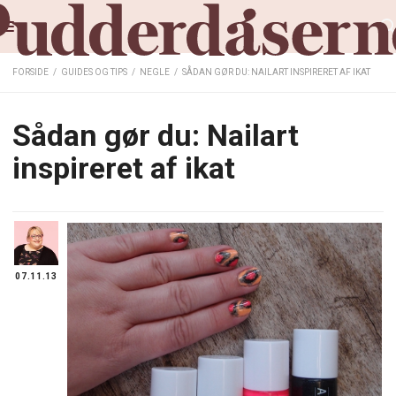
FORSIDE
/
GUIDES OG TIPS
/
NEGLE
/
SÅDAN GØR DU: NAILART INSPIRERET AF IKAT
Sådan gør du: Nailart
inspireret af ikat
07.11.13