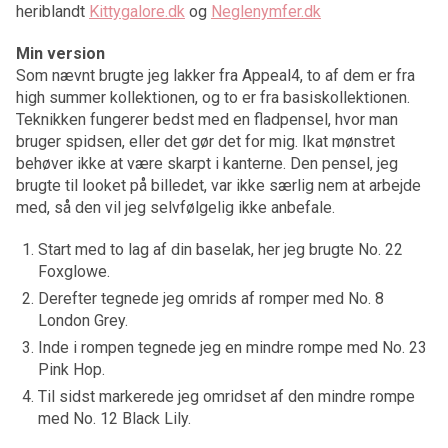
heriblandt
Kittygalore.dk
og
Neglenymfer.dk
Min version
Som nævnt brugte jeg lakker fra Appeal4, to af dem er fra
high summer kollektionen, og to er fra basiskollektionen.
Teknikken fungerer bedst med en fladpensel, hvor man
bruger spidsen, eller det gør det for mig. Ikat mønstret
behøver ikke at være skarpt i kanterne. Den pensel, jeg
brugte til looket på billedet, var ikke særlig nem at arbejde
med, så den vil jeg selvfølgelig ikke anbefale.
Start med to lag af din baselak, her jeg brugte No. 22
Foxglowe.
Derefter tegnede jeg omrids af romper med No. 8
London Grey.
Inde i rompen tegnede jeg en mindre rompe med No. 23
Pink Hop.
Til sidst markerede jeg omridset af den mindre rompe
med No. 12 Black Lily.