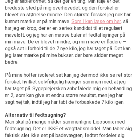
Jeg er æbleformet, så det gør en ting. Min talje er det
bredeste sted på mig overhovedet, og den forskel er
blevet en størrelse mindre. Den største forskel jeg nok har
kunnet mærke er på min mave.
Som I kan læse om her
, så
har jeg en krop, der er en seriøs kandidat til et regulært
maveløft, og jeg har en masse buler af fedtaflejringer på
min mave. De er blevet mindre, og min mave er fladere –
også set i forhold til de 7 nye kilo, jeg har taget på. Det kan
jeg især mærke på mine bukser, der bare sidder meget
bedre.
På mine hofter isoleret set kan jeg derimod ikke se ret stor
forskel, hvilket selvfølgelig hænger sammen med, at jeg
har taget på. Sygeplejersken anbefalede mig en behandling
nr. 2, som kan give et endnu større resultat, men jeg har
sagt nej tak, indtil jeg har tabt de forbaskede 7 kilo igen.
Alternativ til fedtsugning?
Man skal på mange måder sammenligne Liposonix med
fedtsugning. Det er IKKE et vægttabsmiddel. Man taber sig
faktisk slet ikke set på badevægten, fedtet fordeler sig