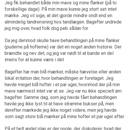
Jeg fik behandlet både min mave og mine flanker (på to
forskellige dage). På min mave kunne jeg stort set intet
mærke. Jeg vil sige, at det gjorde mindre ondt end en
almindelig tandrensning hos tandlægen. Bagefter undrede
jeg mig over, hvad folk dog peb sådan for.
Da jeg derimod skulle have behandlingen på mine flanker
(puderne på hofterne) var det en noget anden historie. Der
brændte og nev det, og jeg var nødt til at bande en del
imens for at kunne være i det.
Bagefter har man blå mærker, måske hævelse eller anden
lokal irritation der, hvor behandlingen er foretaget. Jeg
havde meget blå hofter i et par uger, hvorimod der på min
mave nærmest intet var at se. Jeg var nu ikke specielt øm
bagefter. Samme dag, som jeg havde fået behandlingen
havde jeg ikke lyst til at have stramme bukser på, men
derefter mærkede jeg ikke noget videre, men jeg havde
som sagt store blå mærker på mine hofter et par uger efter.
På et helt andet plan er der nogle, der diskuterer, hvad der