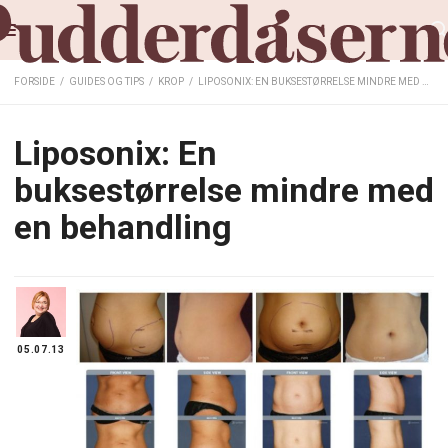
FORSIDE
/
GUIDES OG TIPS
/
KROP
/
LIPOSONIX: EN BUKSESTØRRELSE MINDRE MED EN BEHANDLING
Liposonix: En
buksestørrelse mindre med
en behandling
05.07.13