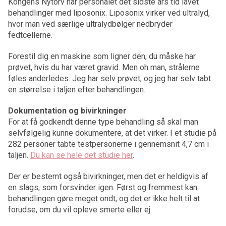
Kongens Nytorv har personalet det sidste års tid lavet
behandlinger med liposonix. Liposonix virker ved ultralyd,
hvor man ved særlige ultralydbølger nedbryder
fedtcellerne.
Forestil dig en maskine som ligner den, du måske har
prøvet, hvis du har været gravid. Men oh man, strålerne
føles anderledes. Jeg har selv prøvet, og jeg har selv tabt
en størrelse i taljen efter behandlingen.
Dokumentation og bivirkninger
For at få godkendt denne type behandling så skal man
selvfølgelig kunne dokumentere, at det virker. I et studie på
282 personer tabte testpersonerne i gennemsnit 4,7 cm i
taljen.
Du kan se hele det studie her
.
Der er bestemt også bivirkninger, men det er heldigvis af
en slags, som forsvinder igen. Først og fremmest kan
behandlingen gøre meget ondt, og det er ikke helt til at
forudse, om du vil opleve smerte eller ej.