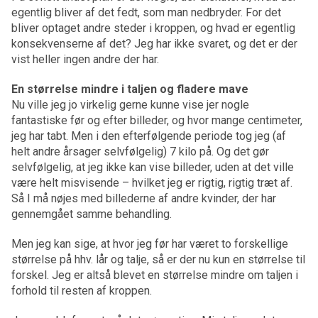
egentlig bliver af det fedt, som man nedbryder. For det
bliver optaget andre steder i kroppen, og hvad er egentlig
konsekvenserne af det? Jeg har ikke svaret, og det er der
vist heller ingen andre der har.
En størrelse mindre i taljen og fladere mave
Nu ville jeg jo virkelig gerne kunne vise jer nogle
fantastiske før og efter billeder, og hvor mange centimeter,
jeg har tabt. Men i den efterfølgende periode tog jeg (af
helt andre årsager selvfølgelig) 7 kilo på. Og det gør
selvfølgelig, at jeg ikke kan vise billeder, uden at det ville
være helt misvisende – hvilket jeg er rigtig, rigtig træt af.
Så I må nøjes med billederne af andre kvinder, der har
gennemgået samme behandling.
Men jeg kan sige, at hvor jeg før har været to forskellige
størrelse på hhv. lår og talje, så er der nu kun en størrelse til
forskel. Jeg er altså blevet en størrelse mindre om taljen i
forhold til resten af kroppen.