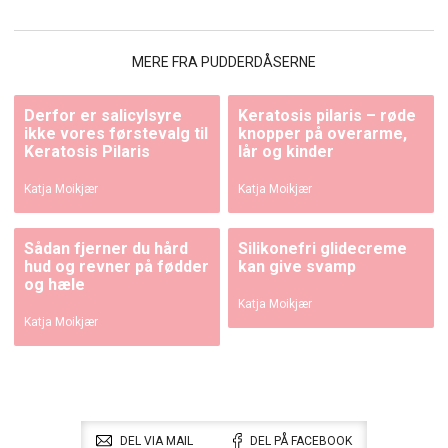
MERE FRA PUDDERDÅSERNE
Derfor er salicylsyre
Keratosis pilaris – røde
ikke vores førstevalg til
knopper på overarme,
Keratosis Pilaris
lår og kinder
Katja Moikjær
Katja Moikjær
Sådan fjerner du hård
Silikonefri glidecreme
hud og revner på fødder
kan give svamp
og hæle
Katja Moikjær
Katja Moikjær
DEL VIA MAIL
DEL PÅ FACEBOOK