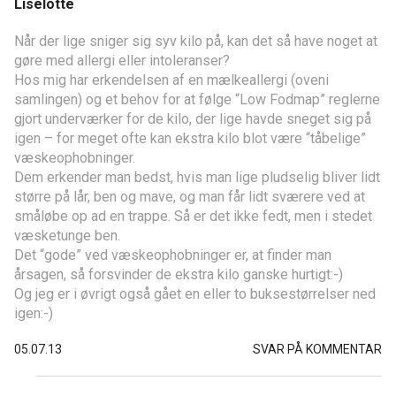
Liselotte
Når der lige sniger sig syv kilo på, kan det så have noget at
gøre med allergi eller intoleranser?
Hos mig har erkendelsen af en mælkeallergi (oveni
samlingen) og et behov for at følge “Low Fodmap” reglerne
gjort underværker for de kilo, der lige havde sneget sig på
igen – for meget ofte kan ekstra kilo blot være “tåbelige”
væskeophobninger.
Dem erkender man bedst, hvis man lige pludselig bliver lidt
større på lår, ben og mave, og man får lidt sværere ved at
småløbe op ad en trappe. Så er det ikke fedt, men i stedet
væsketunge ben.
Det “gode” ved væskeophobninger er, at finder man
årsagen, så forsvinder de ekstra kilo ganske hurtigt:-)
Og jeg er i øvrigt også gået en eller to buksestørrelser ned
igen:-)
05.07.13
SVAR PÅ KOMMENTAR