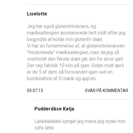
Liselotte
Jeg har også glutenintolerans, og
mælkeallergien accelererede helt vildt efter jeg
begyndte at holde min glutenfri diæt.
Vi har en fornemmelse af, at glutenintoleransen
“modvirkede” mælkeallergien, men da jeg så
overholdt den første diæt gik det for alvor galt.
Der røg faktisk 10 kilo på igen. Siden midt april
er de 5 af dem så forsvundet igen ved en
kombination af 0 mælk og app’en.
05.07.13
SVAR PÅ KOMMENTAR
Pudderdåse Katja
Lalalalalalala synger jeg mens jeg nyder min
cafe latte