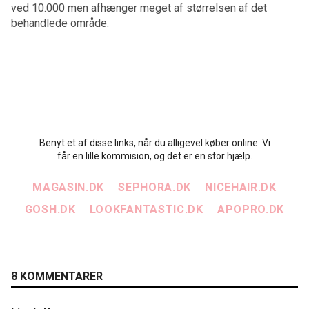
ved 10.000 men afhænger meget af størrelsen af det
behandlede område.
Benyt et af disse links, når du alligevel køber online. Vi
får en lille kommision, og det er en stor hjælp.
MAGASIN.DK
SEPHORA.DK
NICEHAIR.DK
GOSH.DK
LOOKFANTASTIC.DK
APOPRO.DK
8 KOMMENTARER