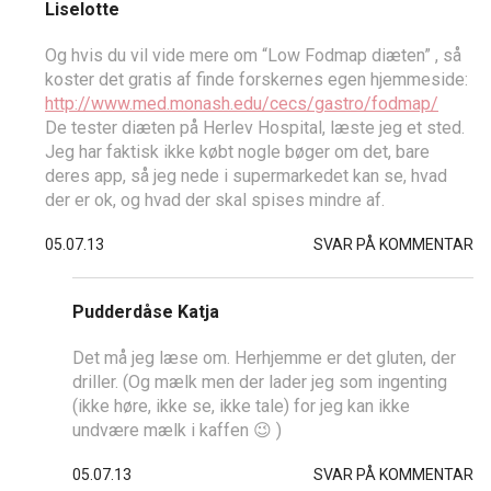
Liselotte
Og hvis du vil vide mere om “Low Fodmap diæten” , så
koster det gratis af finde forskernes egen hjemmeside:
http://www.med.monash.edu/cecs/gastro/fodmap/
De tester diæten på Herlev Hospital, læste jeg et sted.
Jeg har faktisk ikke købt nogle bøger om det, bare
deres app, så jeg nede i supermarkedet kan se, hvad
der er ok, og hvad der skal spises mindre af.
05.07.13
SVAR PÅ KOMMENTAR
Pudderdåse Katja
Det må jeg læse om. Herhjemme er det gluten, der
driller. (Og mælk men der lader jeg som ingenting
(ikke høre, ikke se, ikke tale) for jeg kan ikke
undvære mælk i kaffen 😉 )
05.07.13
SVAR PÅ KOMMENTAR