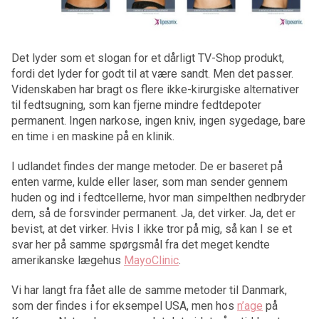
Det lyder som et slogan for et dårligt TV-Shop produkt,
fordi det lyder for godt til at være sandt. Men det passer.
Videnskaben har bragt os flere ikke-kirurgiske alternativer
til fedtsugning, som kan fjerne mindre fedtdepoter
permanent. Ingen narkose, ingen kniv, ingen sygedage, bare
en time i en maskine på en klinik.
I udlandet findes der mange metoder. De er baseret på
enten varme, kulde eller laser, som man sender gennem
huden og ind i fedtcellerne, hvor man simpelthen nedbryder
dem, så de forsvinder permanent. Ja, det virker. Ja, det er
bevist, at det virker. Hvis I ikke tror på mig, så kan I se et
svar her på samme spørgsmål fra det meget kendte
amerikanske lægehus
MayoClinic
.
Vi har langt fra fået alle de samme metoder til Danmark,
som der findes i for eksempel USA, men hos
n’age
på