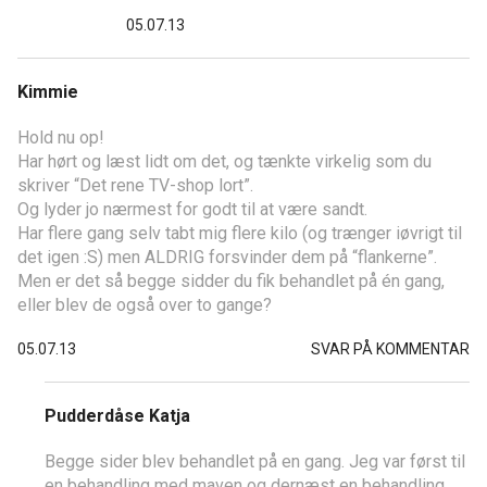
05.07.13
Kimmie
Hold nu op!
Har hørt og læst lidt om det, og tænkte virkelig som du
skriver “Det rene TV-shop lort”.
Og lyder jo nærmest for godt til at være sandt.
Har flere gang selv tabt mig flere kilo (og trænger iøvrigt til
det igen :S) men ALDRIG forsvinder dem på “flankerne”.
Men er det så begge sidder du fik behandlet på én gang,
eller blev de også over to gange?
05.07.13
SVAR PÅ KOMMENTAR
Pudderdåse Katja
Begge sider blev behandlet på en gang. Jeg var først til
en behandling med maven og dernæst en behandling