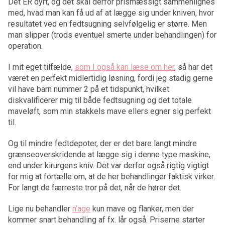
Det ER dyrt, og det skal derfor prismæssigt sammenlignes
med, hvad man kan få ud af at lægge sig under kniven, hvor
resultatet ved en fedtsugning selvfølgelig er større. Men
man slipper (trods eventuel smerte under behandlingen) for
operation.
I mit eget tilfælde,
som I også kan læse om her
, så har det
været en perfekt midlertidig løsning, fordi jeg stadig gerne
vil have barn nummer 2 på et tidspunkt, hvilket
diskvalificerer mig til både fedtsugning og det totale
maveløft, som min stakkels mave ellers egner sig perfekt
til.
Og til mindre fedtdepoter, der er det bare langt mindre
grænseoverskridende at lægge sig i denne type maskine,
end under kirurgens kniv. Det var derfor også rigtig vigtigt
for mig at fortælle om, at de her behandlinger faktisk virker.
For langt de færreste tror på det, når de hører det.
Lige nu behandler
n’age
kun mave og flanker, men der
kommer snart behandling af fx. lår også. Priserne starter