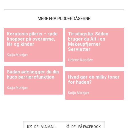
MERE FRA PUDDERDÅSERNE
Keratosis pilaris – røde
Tirsdagstip: Sådan
knopper på overarme,
bruger du Alt i en
lår og kinder
Makeupfjerner
Servietter
Katja Moikjær
Helene Randløv
Sådan ødelægger du din
huds barrierefunktion
Hvad gør en milky toner
for huden?
Katja Moikjær
Katja Moikjær
DEL VIA MAIL
DEL PÅ FACEBOOK