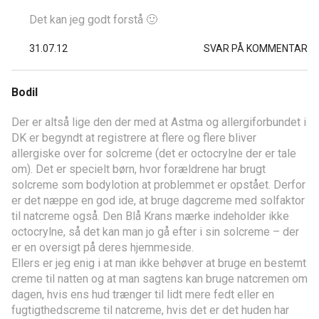
Det kan jeg godt forstå 🙂
31.07.12
SVAR PÅ KOMMENTAR
Bodil
Der er altså lige den der med at Astma og allergiforbundet i
DK er begyndt at registrere at flere og flere bliver
allergiske over for solcreme (det er octocrylne der er tale
om). Det er specielt børn, hvor forældrene har brugt
solcreme som bodylotion at problemmet er opstået. Derfor
er det næppe en god ide, at bruge dagcreme med solfaktor
til natcreme også. Den Blå Krans mærke indeholder ikke
octocrylne, så det kan man jo gå efter i sin solcreme – der
er en oversigt på deres hjemmeside.
Ellers er jeg enig i at man ikke behøver at bruge en bestemt
creme til natten og at man sagtens kan bruge natcremen om
dagen, hvis ens hud trænger til lidt mere fedt eller en
fugtigthedscreme til natcreme, hvis det er det huden har