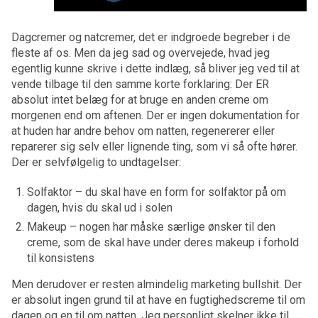
Dagcremer og natcremer, det er indgroede begreber i de
fleste af os. Men da jeg sad og overvejede, hvad jeg
egentlig kunne skrive i dette indlæg, så bliver jeg ved til at
vende tilbage til den samme korte forklaring: Der ER
absolut intet belæg for at bruge en anden creme om
morgenen end om aftenen. Der er ingen dokumentation for
at huden har andre behov om natten, regenererer eller
reparerer sig selv eller lignende ting, som vi så ofte hører.
Der er selvfølgelig to undtagelser:
Solfaktor – du skal have en form for solfaktor på om
dagen, hvis du skal ud i solen
Makeup – nogen har måske særlige ønsker til den
creme, som de skal have under deres makeup i forhold
til konsistens
Men derudover er resten almindelig marketing bullshit. Der
er absolut ingen grund til at have en fugtighedscreme til om
dagen og en til om natten. Jeg personligt skelner ikke til