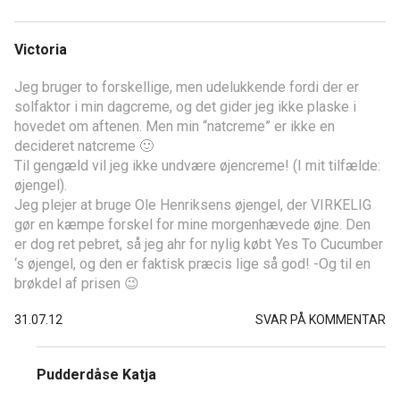
Victoria
Jeg bruger to forskellige, men udelukkende fordi der er
solfaktor i min dagcreme, og det gider jeg ikke plaske i
hovedet om aftenen. Men min “natcreme” er ikke en
decideret natcreme 🙂
Til gengæld vil jeg ikke undvære øjencreme! (I mit tilfælde:
øjengel).
Jeg plejer at bruge Ole Henriksens øjengel, der VIRKELIG
gør en kæmpe forskel for mine morgenhævede øjne. Den
er dog ret pebret, så jeg ahr for nylig købt Yes To Cucumber
‘s øjengel, og den er faktisk præcis lige så god! -Og til en
brøkdel af prisen 😉
31.07.12
SVAR PÅ KOMMENTAR
Pudderdåse Katja