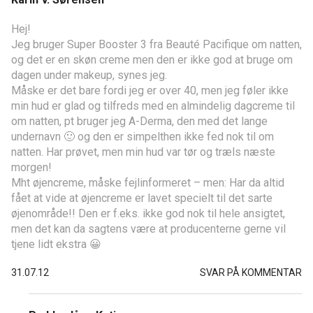
Hej!
Jeg bruger Super Booster 3 fra Beauté Pacifique om natten,
og det er en skøn creme men den er ikke god at bruge om
dagen under makeup, synes jeg.
Måske er det bare fordi jeg er over 40, men jeg føler ikke
min hud er glad og tilfreds med en almindelig dagcreme til
om natten, pt bruger jeg A-Derma, den med det lange
undernavn 🙂 og den er simpelthen ikke fed nok til om
natten. Har prøvet, men min hud var tør og træls næste
morgen!
Mht øjencreme, måske fejlinformeret – men: Har da altid
fået at vide at øjencreme er lavet specielt til det sarte
øjenområde!! Den er f.eks. ikke god nok til hele ansigtet,
men det kan da sagtens være at producenterne gerne vil
tjene lidt ekstra 😀
31.07.12
SVAR PÅ KOMMENTAR