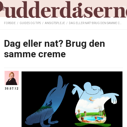
FORSIDE
/
GUIDES OG TIPS
/
ANSIGTSPLEJE
/
DAG ELLER NAT? BRUG DEN SAMME CREME
Dag eller nat? Brug den
samme creme
30.07.12