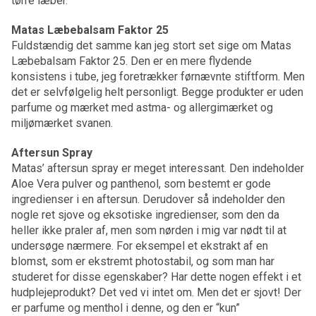
tørre læber.
Matas Læbebalsam Faktor 25
Fuldstændig det samme kan jeg stort set sige om Matas
Læbebalsam Faktor 25. Den er en mere flydende
konsistens i tube, jeg foretrækker førnævnte stiftform. Men
det er selvfølgelig helt personligt. Begge produkter er uden
parfume og mærket med astma- og allergimærket og
miljømærket svanen.
Aftersun Spray
Matas’ aftersun spray er meget interessant. Den indeholder
Aloe Vera pulver og panthenol, som bestemt er gode
ingredienser i en aftersun. Derudover så indeholder den
nogle ret sjove og eksotiske ingredienser, som den da
heller ikke praler af, men som nørden i mig var nødt til at
undersøge nærmere. For eksempel et ekstrakt af en
blomst, som er ekstremt photostabil, og som man har
studeret for disse egenskaber? Har dette nogen effekt i et
hudplejeprodukt? Det ved vi intet om. Men det er sjovt! Der
er parfume og menthol i denne, og den er “kun”