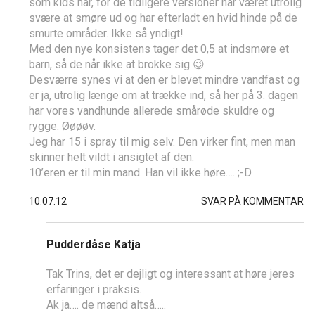
som kids har, for de tidligere versioner har været utrolig
svære at smøre ud og har efterladt en hvid hinde på de
smurte områder. Ikke så yndigt!
Med den nye konsistens tager det 0,5 at indsmøre et
barn, så de når ikke at brokke sig 😉
Desværre synes vi at den er blevet mindre vandfast og
er ja, utrolig længe om at trække ind, så her på 3. dagen
har vores vandhunde allerede smårøde skuldre og
rygge. Øøøøv.
Jeg har 15 i spray til mig selv. Den virker fint, men man
skinner helt vildt i ansigtet af den.
10’eren er til min mand. Han vil ikke høre…. ;-D
10.07.12
SVAR PÅ KOMMENTAR
Pudderdåse Katja
Tak Trins, det er dejligt og interessant at høre jeres
erfaringer i praksis.
Ak ja…. de mænd altså…..