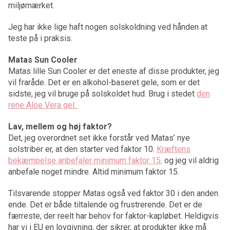
miljømærket.
Jeg har ikke lige haft nogen solskoldning ved hånden at
teste på i praksis.
Matas Sun Cooler
Matas lille Sun Cooler er det eneste af disse produkter, jeg
vil fraråde. Det er en alkohol-baseret gele, som er det
sidste, jeg vil bruge på solskoldet hud. Brug i stedet
den
rene Aloe Vera gel.
Lav, mellem og høj faktor?
Det, jeg overordnet set ikke forstår ved Matas’ nye
solstriber er, at den starter ved faktor 10.
Kræftens
bekæmpelse anbefaler minimum faktor 15,
og jeg vil aldrig
anbefale noget mindre. Altid minimum faktor 15.
Tilsvarende stopper Matas også ved faktor 30 i den anden
ende. Det er både tiltalende og frustrerende. Det er de
færreste, der reelt har behov for faktor-kapløbet. Heldigvis
har vi i EU en lovgivning, der sikrer, at produkter ikke må