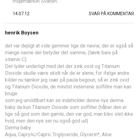
miljømærket Svanen.
14.07.12
SVAR PÅ KOMMENTAR
henrik Boysen
det var dejligt at vide gemmer lige de navne, der er også så
mange navne der betyder det samme, (tænk bare på
vitamin C).
Det lyder underligt med det der zink oxid og Titanium
Dioxide skulle være skidt når de er alene, for ifølge andre
kilder nu tænker jeg især på paula begoun, så er zink oxid
og Titanium Dioxide, de mindst ireterrene solfiltre man kan
bruge.
som jeg umildtbart kan se indeholder denne nye derma
baby da kun Titanium Dioxide som solfilter (håber den er
lige så god som den gamle, den var god, man blev slet ikke
hvid, men den nye ser nu også god ud)
Derma baby
Aqua, Caprylic/Capric Triglyceride, Glycerin*, Aloe