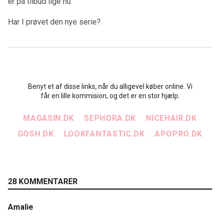
er på tilbud lige nu.
Har I prøvet den nye serie?
Benyt et af disse links, når du alligevel køber online. Vi
får en lille kommision, og det er en stor hjælp.
MAGASIN.DK
SEPHORA.DK
NICEHAIR.DK
GOSH.DK
LOOKFANTASTIC.DK
APOPRO.DK
28 KOMMENTARER
Amalie