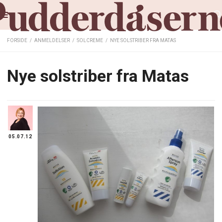
FORSIDE
/
ANMELDELSER
/
SOLCREME
/
NYE SOLSTRIBER FRA MATAS
Nye solstriber fra Matas
05.07.12