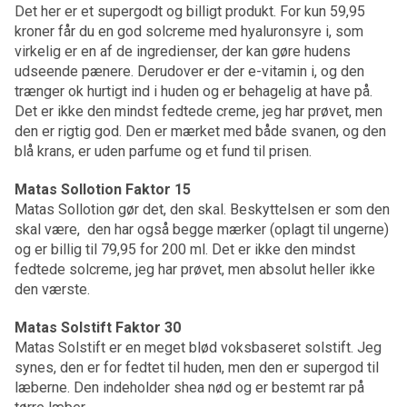
Det her er et supergodt og billigt produkt. For kun 59,95
kroner får du en god solcreme med hyaluronsyre i, som
virkelig er en af de ingredienser, der kan gøre hudens
udseende pænere. Derudover er der e-vitamin i, og den
trænger ok hurtigt ind i huden og er behagelig at have på.
Det er ikke den mindst fedtede creme, jeg har prøvet, men
den er rigtig god. Den er mærket med både svanen, og den
blå krans, er uden parfume og et fund til prisen.
Matas Sollotion Faktor 15
Matas Sollotion gør det, den skal. Beskyttelsen er som den
skal være, den har også begge mærker (oplagt til ungerne)
og er billig til 79,95 for 200 ml. Det er ikke den mindst
fedtede solcreme, jeg har prøvet, men absolut heller ikke
den værste.
Matas Solstift Faktor 30
Matas Solstift er en meget blød voksbaseret solstift. Jeg
synes, den er for fedtet til huden, men den er supergod til
læberne. Den indeholder shea nød og er bestemt rar på