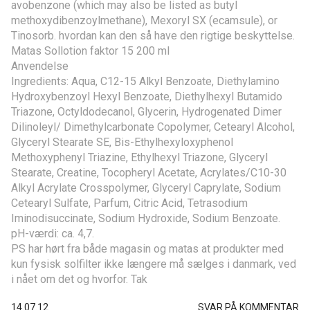
avobenzone (which may also be listed as butyl
methoxydibenzoylmethane), Mexoryl SX (ecamsule), or
Tinosorb. hvordan kan den så have den rigtige beskyttelse.
Matas Sollotion faktor 15 200 ml
Anvendelse
Ingredients: Aqua, C12-15 Alkyl Benzoate, Diethylamino
Hydroxybenzoyl Hexyl Benzoate, Diethylhexyl Butamido
Triazone, Octyldodecanol, Glycerin, Hydrogenated Dimer
Dilinoleyl/ Dimethylcarbonate Copolymer, Cetearyl Alcohol,
Glyceryl Stearate SE, Bis-Ethylhexyloxyphenol
Methoxyphenyl Triazine, Ethylhexyl Triazone, Glyceryl
Stearate, Creatine, Tocopheryl Acetate, Acrylates/C10-30
Alkyl Acrylate Crosspolymer, Glyceryl Caprylate, Sodium
Cetearyl Sulfate, Parfum, Citric Acid, Tetrasodium
Iminodisuccinate, Sodium Hydroxide, Sodium Benzoate.
pH-værdi: ca. 4,7.
PS har hørt fra både magasin og matas at produkter med
kun fysisk solfilter ikke længere må sælges i danmark, ved
i nået om det og hvorfor. Tak
14.07.12
SVAR PÅ KOMMENTAR