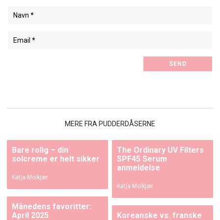
MERE FRA PUDDERDÅSERNE
Bare rolig – din
The Ordinary UV Filters
solcreme er helt sikker
SPF45 Serum
anmeldelse
Katja Moikjær
Katja Moikjær
Månedens favoritter:
April 2025
Koreanske vs. franske