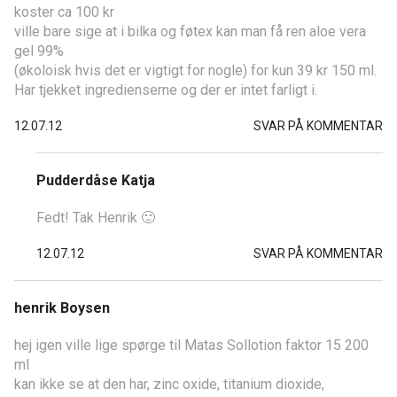
koster ca 100 kr
ville bare sige at i bilka og føtex kan man få ren aloe vera
gel 99%
(økoloisk hvis det er vigtigt for nogle) for kun 39 kr 150 ml.
Har tjekket ingredienserne og der er intet farligt i.
12.07.12
SVAR PÅ KOMMENTAR
Pudderdåse Katja
Fedt! Tak Henrik 🙂
12.07.12
SVAR PÅ KOMMENTAR
henrik Boysen
hej igen ville lige spørge til Matas Sollotion faktor 15 200
ml
kan ikke se at den har, zinc oxide, titanium dioxide,