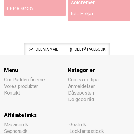
solcremer
Helene Randløv
Katja Moikjær
DEL VIA MAIL
DEL PÅ FACEBOOK
Menu
Kategorier
Om Pudderdåserne
Guides og tips
Vores produkter
Anmeldelser
Kontakt
Dåseposten
De gode råd
Affiliate links
Magasin.dk
Gosh.dk
Sephora.dk
Lookfantastic.dk