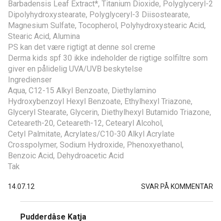
Barbadensis Leaf Extract*, Titanium Dioxide, Polyglyceryl-2
Dipolyhydroxystearate, Polyglyceryl-3 Diisostearate,
Magnesium Sulfate, Tocopherol, Polyhydroxystearic Acid,
Stearic Acid, Alumina
PS kan det være rigtigt at denne sol creme
Derma kids spf 30 ikke indeholder de rigtige solfiltre som
giver en pålidelig UVA/UVB beskytelse
Ingredienser
Aqua, C12-15 Alkyl Benzoate, Diethylamino
Hydroxybenzoyl Hexyl Benzoate, Ethylhexyl Triazone,
Glyceryl Stearate, Glycerin, Diethylhexyl Butamido Triazone,
Ceteareth-20, Ceteareth-12, Cetearyl Alcohol,
Cetyl Palmitate, Acrylates/C10-30 Alkyl Acrylate
Crosspolymer, Sodium Hydroxide, Phenoxyethanol,
Benzoic Acid, Dehydroacetic Acid
Tak
14.07.12
SVAR PÅ KOMMENTAR
Pudderdåse Katja