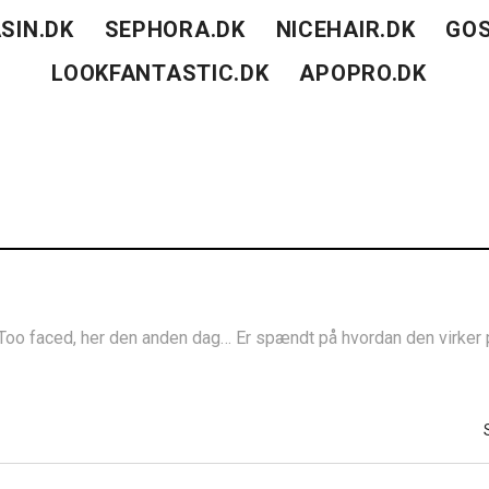
SIN.DK
SEPHORA.DK
NICEHAIR.DK
GOS
LOOKFANTASTIC.DK
APOPRO.DK
a Too faced, her den anden dag… Er spændt på hvordan den virke