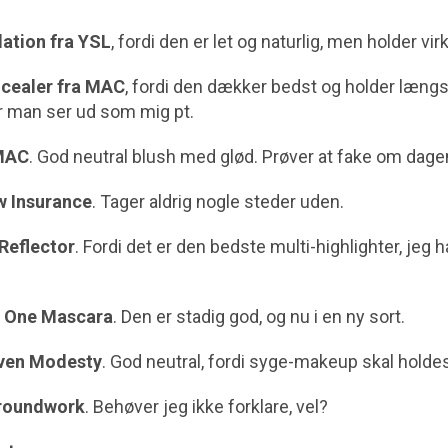
dation fra YSL
, fordi den er let og naturlig, men holder vir
cealer fra MAC
, fordi den dækker bedst og holder længs
når man ser ud som mig pt.
 MAC
. God neutral blush med glød. Prøver at fake om dagen
 Insurance
. Tager aldrig nogle steder uden.
Reflector
. Fordi det er den bedste multi-highlighter, jeg h
y One Mascara
. Den er stadig god, og nu i en ny sort.
rven Modesty
. God neutral, fordi syge-makeup skal holdes
Groundwork
. Behøver jeg ikke forklare, vel?