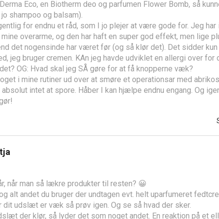
ra Derma Eco, en Biotherm deo og parfumen Flower Bomb, så kunne
er jo shampoo og balsam).
entlig for endnu et råd, som I jo plejer at være gode for. Jeg har
ine overarme, og den har haft en super god effekt, men lige plud
d det nogensinde har været før (og så klør det). Det sidder ku
d, jeg bruger cremen. KAn jeg havde udviklet en allergi over for 
det? OG: Hvad skal jeg SÅ gøre for at få knopperne væk?
oget i mine rutiner ud over at smøre et operationsar med abriko
er absolut intet at spore. Håber I kan hjælpe endnu engang. Og ig
gør!
tja
r, når man så lækre produkter til resten? 😀
og alt andet du bruger der undtagen evt. helt uparfumeret fedtc
 dit udslæt er væk så prøv igen. Og se så hvad der sker.
slæt der klør, så lyder det som noget andet. En reaktion på et el