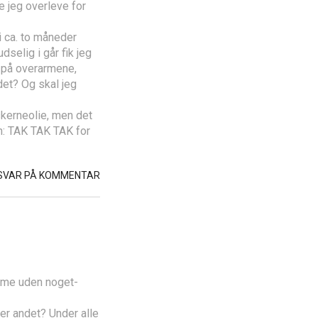
 jeg overleve for
 i ca. to måneder
selig i går fik jeg
n på overarmene,
det? Og skal jeg
skerneolie, men det
en: TAK TAK TAK for
SVAR PÅ KOMMENTAR
reme uden noget-
ler andet? Under alle