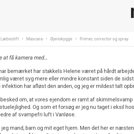
Læbestift
Mascara
Øjenskygge
Primer, corrector og spray
te at få kamera med…
ar bemærket har stakkels Helene været på hårdt arbejd
lig været syg mere eller mindre konstant siden de sidst
nfektion har afløst den anden, og jeg er mildest talt opb
 så besked om, at vores ejendom er ramt af skimmelsvamp 
uelejlighed. Og som et forsøg er jeg nu taget i eksil hos
bedre af svampefri luft i Vanløse.
r jeg mand, barn og mit eget hjem. Men det her er næsten 