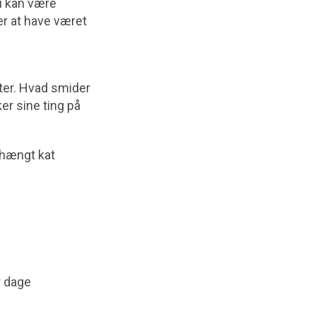
nu kan være
r at have været
ter. Hvad smider
er sine ting på
n hængt kat
r dage