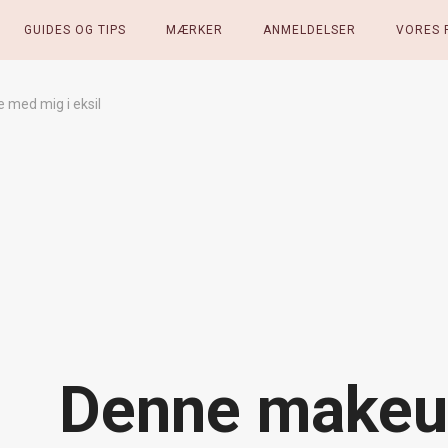
GUIDES OG TIPS
MÆRKER
ANMELDELSER
VORES 
 med mig i eksil
Denne makeup 