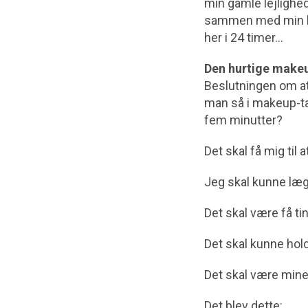
min gamle lejlighed
sammen med min li
her i 24 timer…
Den hurtige make
Beslutningen om at
man så i makeup-tas
fem minutter?
Det skal få mig til
Jeg skal kunne læ
Det skal være få ti
Det skal kunne hold
Det skal være mine 
Det blev dette: