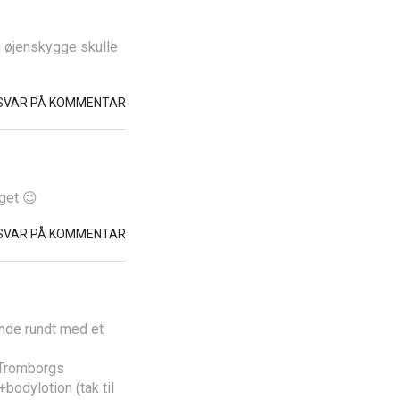
n øjenskygge skulle
SVAR PÅ KOMMENTAR
åget 😉
SVAR PÅ KOMMENTAR
ende rundt med et
, Tromborgs
odylotion (tak til