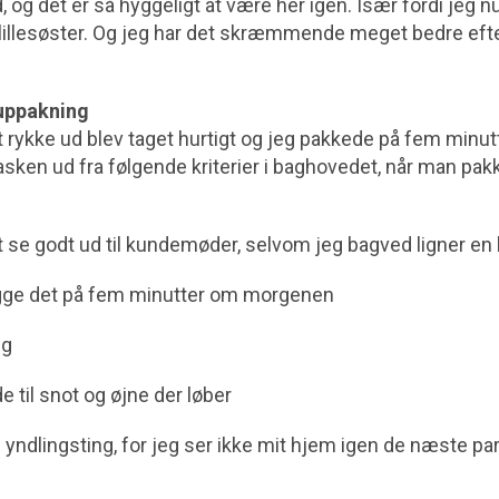
, og det er så hyggeligt at være her igen. Især fordi jeg 
llesøster. Og jeg har det skræmmende meget bedre efte
uppakning
 rykke ud blev taget hurtigt og jeg pakkede på fem minut
ken ud fra følgende kriterier i baghovedet, når man pakk
 at se godt ud til kundemøder, selvom jeg bagved ligner e
gge det på fem minutter om morgenen
ng
e til snot og øjne der løber
yndlingsting, for jeg ser ikke mit hjem igen de næste pa