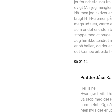
jer for nabefaling) f
evigt (Arj, jeg mangl
Nå, men jeg skriver eg
brugt HTH-cremen på m
mega udslæt, værre en
som er det eneste ste
stoppe med at bruge 
Jeg har ikke ændret n
er på ballen, og der 
det kæmpe arbejde I 
05.01.12
Pudderdåse Ka
Hej Trine
Hvad gør fedtet hå
Ja stop med det (
som-helst). Og når
Men hvis det er ud