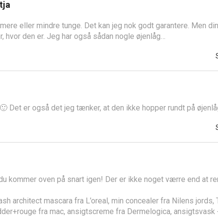
tja
 mere eller mindre tunge. Det kan jeg nok godt garantere. Men di
r, hvor den er. Jeg har også sådan nogle øjenlåg…
🙂 Det er også det jeg tænker, at den ikke hopper rundt på øjenl
 du kommer oven på snart igen! Der er ikke noget værre end at r
ash architect mascara fra L’oreal, min concealer fra Nilens jords
der+rouge fra mac, ansigtscreme fra Dermelogica, ansigtsvask +b