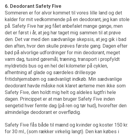
6. Deodorant Safety Five
Sommeren er for alvor kommet til vores lille land og det
kalder for mit vedkommende på en deodorant, jeg kan stole
på. Safety Five har jeg fået anbefalet mange gange, men
det er først i år, at jeg har taget mig sammen til at prøve
den. Det var med den sædvanlige skepsis, at jeg gik i bad
den aften, hvor den skulle prøves første gang. Dagen efter
bød på alvorlige udfordringer for min deodorant, meget
varm dag, tusind gøremål, træning, transport i propfyldt
myldretids bus og en hel del kilometer på cyklen,
afhentning af glade og særdeles drillesyge
fritidshjemsbørn og sædvanligt indkøb. Min sædvanlige
deodorant havde måske nok klaret ærterne men ikke som
Safety Five, den holdt mig helt og aldeles lugtfri hele
dagen. Princippet er at man bruger Safety Five inden
sengetid hver femte dag (på ren og tør hud), hvorefter den
almindelige deodorant er overflødig.
Safety Five fås både til mænd og kvinder og koster 150 kr.
for 30 ml., (som rækker virkelig langt). Den kan købes i