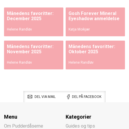
Månedens favoritter:
Gosh Forever Mineral
December 2025
Eyeshadow anmeldelse
Helene Randløv
Katja Moikjær
Månedens favoritter:
Månedens favoritter:
November 2025
Oktober 2025
Helene Randløv
Helene Randløv
DEL VIA MAIL
DEL PÅ FACEBOOK
Menu
Kategorier
Om Pudderdåserne
Guides og tips