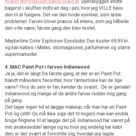
hvilket anmeldelsen bærer præg af
. Øjenskyggen endte
bagerst i skuffen indtil en dag i juni, hvor jeg VILLE have
den til at fungere. Det var den hvide eyeliner, som løste
problemet. Farven bliver præcis så intens, som jeg håbede
den ville være, første gang den blev testet.
Maybelline Color Explosion Eyestudio Duo koster 69,95 kr.
og kan købes i Matas, stormagasiner, parfumerier og større
supermarkeder.
4. MAC Paint Pot i farven Indianwood
Ja ja, det er langt fra første gang, at der er en Paint Pot
blandt månedens favoritter, hvor fantastiske kan de lige
være? Hvis du selv er fan, kender du svaret… De er geniale!
Indianwood og mange af de andre farver redder mig gang
på gang.
Det tager ingen tid at lægge makeup, når man har en Paint
Pot og (shh! Du må ikke sige det til nogen) man kan endda
bruge fingrene til at lægge det på. Indianwood har været på
min ønskeseddel længe og nu hvor jeg endelig har købt
den, er det svært at forestille sig, hvordan jeg lagde