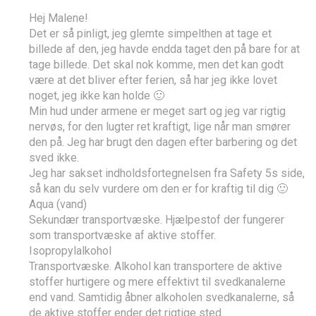
Hej Malene!
Det er så pinligt, jeg glemte simpelthen at tage et
billede af den, jeg havde endda taget den på bare for at
tage billede. Det skal nok komme, men det kan godt
være at det bliver efter ferien, så har jeg ikke lovet
noget, jeg ikke kan holde 🙂
Min hud under armene er meget sart og jeg var rigtig
nervøs, for den lugter ret kraftigt, lige når man smører
den på. Jeg har brugt den dagen efter barbering og det
sved ikke.
Jeg har sakset indholdsfortegnelsen fra Safety 5s side,
så kan du selv vurdere om den er for kraftig til dig 🙂
Aqua (vand)
Sekundær transportvæske. Hjælpestof der fungerer
som transportvæske af aktive stoffer.
Isopropylalkohol
Transportvæske. Alkohol kan transportere de aktive
stoffer hurtigere og mere effektivt til svedkanalerne
end vand. Samtidig åbner alkoholen svedkanalerne, så
de aktive stoffer ender det rigtige sted.