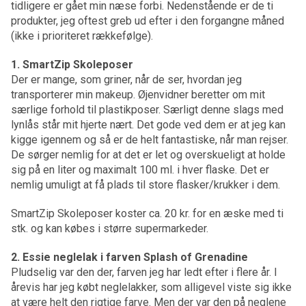
tidligere er gået min næse forbi. Nedenstående er de ti
produkter, jeg oftest greb ud efter i den forgangne måned
(ikke i prioriteret rækkefølge).
1. SmartZip Skoleposer
Der er mange, som griner, når de ser, hvordan jeg
transporterer min makeup. Øjenvidner beretter om mit
særlige forhold til plastikposer. Særligt denne slags med
lynlås står mit hjerte nært. Det gode ved dem er at jeg kan
kigge igennem og så er de helt fantastiske, når man rejser.
De sørger nemlig for at det er let og overskueligt at holde
sig på en liter og maximalt 100 ml. i hver flaske. Det er
nemlig umuligt at få plads til store flasker/krukker i dem.
SmartZip Skoleposer koster ca. 20 kr. for en æske med ti
stk. og kan købes i større supermarkeder.
2. Essie neglelak i farven Splash of Grenadine
Pludselig var den der, farven jeg har ledt efter i flere år. I
årevis har jeg købt neglelakker, som alligevel viste sig ikke
at være helt den rigtige farve. Men der var den på neglene