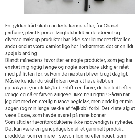
En gylden tråd skal man lede længe efter, for Chanel
parfume, plastik poser, langtidsholdbar deodorant og
diverse makeup produkter har ikke særlig meget tilfælles
andet end at være samlet lige her. Indrømmet, det er en lidt
spøjs blanding.
Blandt månedens favoritter er nogle produkter, som jeg har
ønsket mig rigtig længe og nogle som bare aldrig er nået
med på listen før, selvom de næsten bliver brugt dagligt.
Måske kender du skuffelsen over at have købt en
øjenskygge/neglelak/læbestift i en farve, du har ledt efter
længe og så er farven alligevel ikke helt rigtig? Sådan har
jeg det med en særlig nuance neglelak, men endelig er min
søgen (og min lange række af fejlkøb) forbi. Det viste sig at
være Essie, som havde svaret på mine bønner.
Som altid er favoritprodukterne ikke nødvendigvis nyheder.
Det kan være en genopdagelse af et gammelt produkt,
produkter som er mere i sæson lige nu eller noget, som