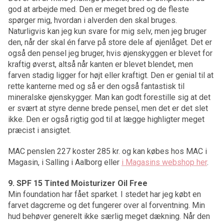
god at arbejde med. Den er meget bred og de fleste
spørger mig, hvordan i alverden den skal bruges.
Naturligvis kan jeg kun svare for mig selv, men jeg bruger
den, når der skal én farve på store dele af øjenlåget. Det er
også den pensel jeg bruger, hvis øjenskyggen er blevet for
kraftig øverst, altså når kanten er blevet blendet, men
farven stadig ligger for højt eller kraftigt. Den er genial til at
rette kanterne med og så er den også fantastisk til
mineralske øjenskygger. Man kan godt forestille sig at det
er svært at styre denne brede pensel, men det er det slet
ikke. Den er også rigtig god til at lægge highligter meget
præcist i ansigtet.
MAC penslen 227 koster 285 kr. og kan købes hos MAC i
Magasin, i Salling i Aalborg eller
i Magasins webshop her
.
9. SPF 15 Tinted Moisturizer Oil Free
Min foundation har fået sparket. I stedet har jeg købt en
farvet dagcreme og det fungerer over al forventning. Min
hud behøver generelt ikke særlig meget dækning. Når den