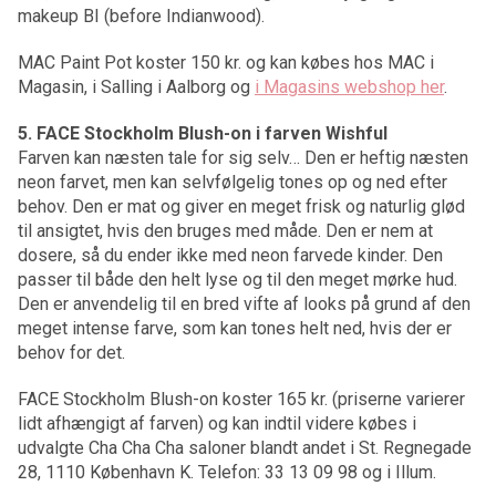
makeup BI (before Indianwood).
MAC Paint Pot koster 150 kr. og kan købes hos MAC i
Magasin, i Salling i Aalborg og
i Magasins webshop her
.
5. FACE Stockholm Blush-on i farven Wishful
Farven kan næsten tale for sig selv… Den er heftig næsten
neon farvet, men kan selvfølgelig tones op og ned efter
behov. Den er mat og giver en meget frisk og naturlig glød
til ansigtet, hvis den bruges med måde. Den er nem at
dosere, så du ender ikke med neon farvede kinder. Den
passer til både den helt lyse og til den meget mørke hud.
Den er anvendelig til en bred vifte af looks på grund af den
meget intense farve, som kan tones helt ned, hvis der er
behov for det.
FACE Stockholm Blush-on koster 165 kr. (priserne varierer
lidt afhængigt af farven) og kan indtil videre købes i
udvalgte Cha Cha Cha saloner blandt andet i St. Regnegade
28, 1110 København K. Telefon: 33 13 09 98 og i Illum.