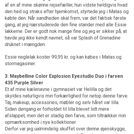
af en af mine skønne rejsefæller, hun vidste heldigvis hvad
den hed og straks efter hjemkomst, styrtede jeg i Matas og
købte den. Når sandheden skal frem, var det faktisk første
gang, at jeg nærstuderede den fine stander med alle Essie
lakkerne. Der er godt nok mange fine og jeg er sikker på, at
havde jeg ikke kendt navnet, så var Splash of Grenadine
druknet i mængden.
Essie neglelak koster 99,95 kr. og kan købes i Matas og
stormagasiner.
3. Maybelline Color Explosion Eyestudio Duo i farven
435 Purple Silver
Et af mine kælenavne i gymnasiet var Helilla og det
skyldes naturligvis min forkærlighed for netop denne farve.
Tøj, makeup, accessories, møbler og selv håret var lilla.
Siden dengang er forholdet til lilla blevet lidt mere
afslappet, men det er stadig den farve, som tiltrækker min
opmærksomhed i nye kollektioner.
Derfor var jeg ualmindelig skuffet over denne øjenskygge,