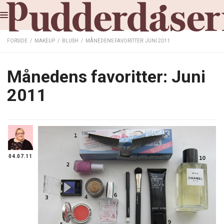
FORSIDE
/
MAKEUP
/
BLUSH
/
MÅNEDENS FAVORITTER: JUNI 2011
Månedens favoritter: Juni
2011
04.07.11