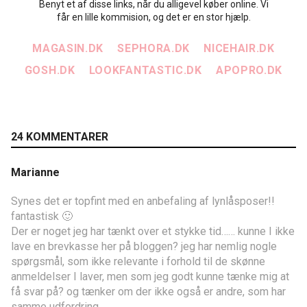
Benyt et af disse links, når du alligevel køber online. Vi
får en lille kommision, og det er en stor hjælp.
MAGASIN.DK
SEPHORA.DK
NICEHAIR.DK
GOSH.DK
LOOKFANTASTIC.DK
APOPRO.DK
24 KOMMENTARER
Marianne
Synes det er topfint med en anbefaling af lynlåsposer!!
fantastisk 🙂
Der er noget jeg har tænkt over et stykke tid…… kunne I ikke
lave en brevkasse her på bloggen? jeg har nemlig nogle
spørgsmål, som ikke relevante i forhold til de skønne
anmeldelser I laver, men som jeg godt kunne tænke mig at
få svar på? og tænker om der ikke også er andre, som har
samme udfordring.