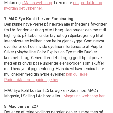
Matas og
i Matas webshop
. Læs mere
om produktet og
hvordan det virker her
.
7. MAC Eye Kohl i farven Fascinating
Den kunne have været på næsten alle månedens favoritter
fra i år, for den er tit og ofte i brug. Jeg bruger den mest til
highlights på læber, under brynet og i øjenkrogen og til at
intensivere en hvilken som helst øjenskygge. Som nævnt
ovenfor er det den hvide eyeliners fortjeneste at Purple
Silver (Maybelline Color Explosion Eyestudio Duo) er
kommet i brug. Generelt er det et rigtig godt tip at prøve
med en kridhvid base under de øjenskygger, som skuffer
med hensyn til pigmentering. Hvis du vil have endnu flere
muligheder med din hvide eyeliner,
kan du læse
Pudderdåsernes guide lige her
.
MAC Eye Kohl koster 125 kr. og kan købes hos MAC i
Magasin, i Salling i Aalborg eller
i Magasins webshop her
.
8. Mac pensel 227
Det er en af mine yndlings pensler, den er simpelthen så