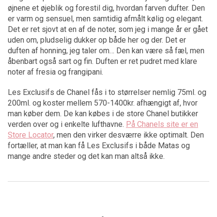
øjnene et øjeblik og forestil dig, hvordan farven dufter. Den
er varm og sensuel, men samtidig afmålt kølig og elegant.
Det er ret sjovt at en af de noter, som jeg i mange år er gået
uden om, pludselig dukker op både her og der. Det er
duften af honning, jeg taler om… Den kan være så fæl, men
åbenbart også sart og fin. Duften er ret pudret med klare
noter af fresia og frangipani.
Les Exclusifs de Chanel fås i to størrelser nemlig 75ml. og
200ml. og koster mellem 570-1400kr. afhængigt af, hvor
man køber dem. De kan købes i de store Chanel butikker
verden over og i enkelte lufthavne.
På Chanels site er en
Store Locator
, men den virker desværre ikke optimalt. Den
fortæller, at man kan få Les Exclusifs i både Matas og
mange andre steder og det kan man altså ikke.