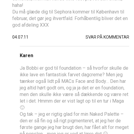
haha!
Du må glæde dig til Sephora kommer til København til
februar, det gør jeg ihvertfald. Forhåbentlig bliver det en
god afdeling XXX
04.07.11
SVAR PÅ KOMMENTAR
Karen
Ja Bobbi er god til foundation – så hvorfor skulle de
ikke lave en fantastisk farvet dagcreme? Men jeg
tænker også lidt på MACs Face and Body… Den har
jeg altid hørt godt om, og ja ja det er en foundation,
men den skulle ikke være så dækkende og være ret
let i det. Hmmm der er vist lagt op til en tur i Maga
🙂
Og tak – jeg er rigtig glad for min Naked Palette –
den er så fin og så rigt pigmenteret, at jeg her de
første gange jeg har brugt den, har fået alt for meget
på penslen… men jeg er ved at lære det 🙂