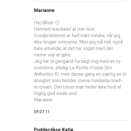
Marianne
Hej dåser 🙂
Hermed resultatet af min test:
Svedproblemet er helt klart mindre, når jeg
ikke bruger solcreme. Men jeg må nok også
bare erkende, at det har noget med det
varme vejr at gøre.
Jeg har til gengæld forsøgt mig med en ny
solcreme, stadig La Roche-Posay 50+
Anthelios XL men denne gang en særlig en til
ansigtet som hedder creme fondante/melt-
in-cream. Den bliver man heller ikke hvid af.
Rigtig god week-end
Marianne
09.07.11
Pudderdåse Katja