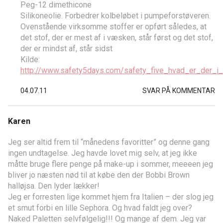
Peg-12 dimethicone
Silikoneolie. Forbedrer kolbeløbet i pumpeforstøveren.
Ovenstående virksomme stoffer er opført således, at
det stof, der er mest af i væsken, står først og det stof,
der er mindst af, står sidst
Kilde:
http://www.safety5days.com/safety_five_hvad_er_der_i
04.07.11
SVAR PÅ KOMMENTAR
Karen
Jeg ser altid frem til “månedens favoritter” og denne gang
ingen undtagelse. Jeg havde lovet mig selv, at jeg ikke
måtte bruge flere penge på make-up i sommer, meeeen jeg
bliver jo næsten nød til at købe den der Bobbi Brown
halløjsa. Den lyder lækker!
Jeg er forresten lige kommet hjem fra Italien – der slog jeg
et smut forbi en lille Sephora. Og hvad faldt jeg over?
Naked Paletten selvfølgelig!!! Og mange af dem. Jeg var