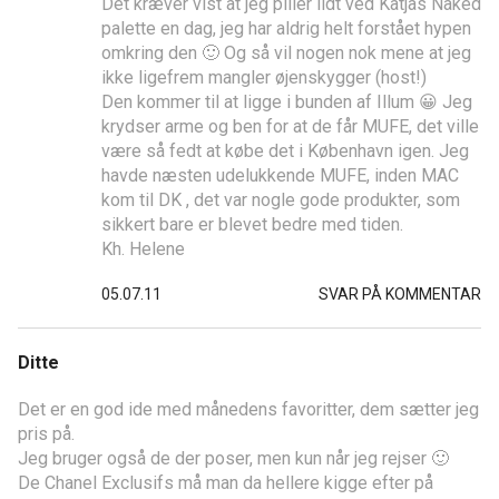
Det kræver vist at jeg piller lidt ved Katjas Naked
palette en dag, jeg har aldrig helt forstået hypen
omkring den 🙂 Og så vil nogen nok mene at jeg
ikke ligefrem mangler øjenskygger (host!)
Den kommer til at ligge i bunden af Illum 😀 Jeg
krydser arme og ben for at de får MUFE, det ville
være så fedt at købe det i København igen. Jeg
havde næsten udelukkende MUFE, inden MAC
kom til DK , det var nogle gode produkter, som
sikkert bare er blevet bedre med tiden.
Kh. Helene
05.07.11
SVAR PÅ KOMMENTAR
Ditte
Det er en god ide med månedens favoritter, dem sætter jeg
pris på.
Jeg bruger også de der poser, men kun når jeg rejser 🙂
De Chanel Exclusifs må man da hellere kigge efter på