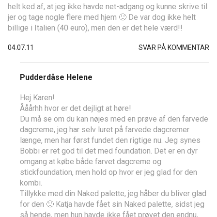
helt ked af, at jeg ikke havde net-adgang og kunne skrive til
jer og tage nogle flere med hjem 🙂 De var dog ikke helt
billige i Italien (40 euro), men den er det hele værd!!
04.07.11
SVAR PÅ KOMMENTAR
Pudderdåse Helene
Hej Karen!
Ååårhh hvor er det dejligt at høre!
Du må se om du kan nøjes med en prøve af den farvede
dagcreme, jeg har selv luret på farvede dagcremer
længe, men har først fundet den rigtige nu. Jeg synes
Bobbi er ret god til det med foundation. Det er en dyr
omgang at købe både farvet dagcreme og
stickfoundation, men hold op hvor er jeg glad for den
kombi.
Tillykke med din Naked palette, jeg håber du bliver glad
for den 🙂 Katja havde fået sin Naked palette, sidst jeg
så hende, men hun havde ikke fået prøvet den endnu,