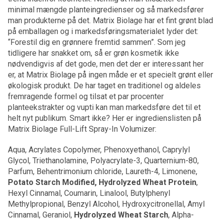
minimal mængde planteingredienser og så markedsfører
man produkterne på det. Matrix Biolage har et fint grønt blad
på emballagen og i markedsføringsmaterialet lyder det:
“Forestil dig en grønnere fremtid sammen”. Som jeg
tidligere har snakket om, så er grøn kosmetik ikke
nødvendigvis af det gode, men det der er interessant her
er, at Matrix Biolage på ingen måde er et specielt grønt eller
økologisk produkt. De har taget en traditionel og aldeles
fremragende formel og tilsat et par procenter
planteekstrakter og vupti kan man markedsføre det til et
helt nyt publikum. Smart ikke? Her er ingredienslisten på
Matrix Biolage Full-Lift Spray-In Volumizer:
Aqua, Acrylates Copolymer, Phenoxyethanol, Caprylyl
Glycol, Triethanolamine, Polyacrylate-3, Quarternium-80,
Parfum, Behentrimonium chloride, Laureth-4, Limonene,
Potato Starch Modified, Hydrolyzed Wheat Protein
,
Hexyl Cinnamal, Coumarin, Linalool, Butylphenyl
Methylpropional, Benzyl Alcohol, Hydroxycitronellal, Amyl
Cinnamal, Geraniol,
Hydrolyzed Wheat Starch
, Alpha-