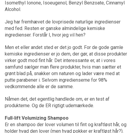
Isomethyl Ionone, Isoeugenol, Benzyl Benzoate, Cinnamyl
Alcohol.
Jeg har fremhævet de lovprisede naturlige ingredienser
med fed. Resten er ganske almindelige kemiske
ingredienser. Forstår I, hvor jeg vil hen?
Men et eller andet sted er det jo godt. For de gode gamle
kemiske ingredienser er jo dem, der gør, at disse produkter
virker godt mod fint hår. Det interessante er, at i vores
samfund sælger man flere produkter, hvis man sætter et
grønt blad på, snakker om naturen og lader være med at
putte parabener i. Selvom ingredienserne for 98%
vedkommende alle er de samme.
Nåmen det, det egentlig handlede om, er en test af
produkterne. Og de ER rigtigt udemærkede.
Full-lift Volumizing Shampoo
Er en shampoo der lover volumen til fint og kraftløst hår, og
holder hvad den lover (men hvad pokker er kraftløst hår?).