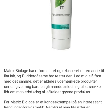
Matrix Biolage har reformuleret og relanceret deres serie til
fint hår, og Pudderdåserne har testet den. Lad mig slå fast
med det samme, det er aldeles udemærkede produkter,
serien giver mig bare en glimrende anledning til at snakke
lidt om markedsføring af såkaldet grønne produkter.
For Matrix Biolage er et kongeeksempel på en interessant
trend indenfor kosmetik. Nemlig at man tilsætter en