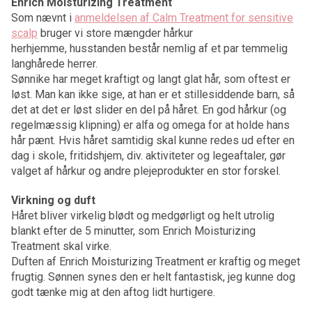
Enrich Moisturizing Treatment
Som nævnt i
anmeldelsen af Calm Treatment for sensitive
scalp
bruger vi store mængder hårkur
herhjemme, husstanden består nemlig af et par temmelig
langhårede herrer.
Sønnike har meget kraftigt og langt glat hår, som oftest er
løst. Man kan ikke sige, at han er et stillesiddende barn, så
det at det er løst slider en del på håret. En god hårkur (og
regelmæssig klipning) er alfa og omega for at holde hans
hår pænt. Hvis håret samtidig skal kunne redes ud efter en
dag i skole, fritidshjem, div. aktiviteter og legeaftaler, gør
valget af hårkur og andre plejeprodukter en stor forskel.
Virkning og duft
Håret bliver virkelig blødt og medgørligt og helt utrolig
blankt efter de 5 minutter, som Enrich Moisturizing
Treatment skal virke.
Duften af Enrich Moisturizing Treatment er kraftig og meget
frugtig. Sønnen synes den er helt fantastisk, jeg kunne dog
godt tænke mig at den aftog lidt hurtigere.