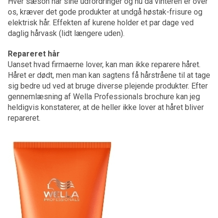
Hver sæson har sine udfordringer og nu da vinteren er over
os, kræver det gode produkter at undgå høstak-frisure og
elektrisk hår. Effekten af kurene holder et par dage ved
daglig hårvask (lidt længere uden).
Repareret hår
Uanset hvad firmaerne lover, kan man ikke reparere håret.
Håret er dødt, men man kan sagtens få hårstråene til at tage
sig bedre ud ved at bruge diverse plejende produkter. Efter
gennemlæsning af Wella Professionals brochure kan jeg
heldigvis konstaterer, at de heller ikke lover at håret bliver
repareret.