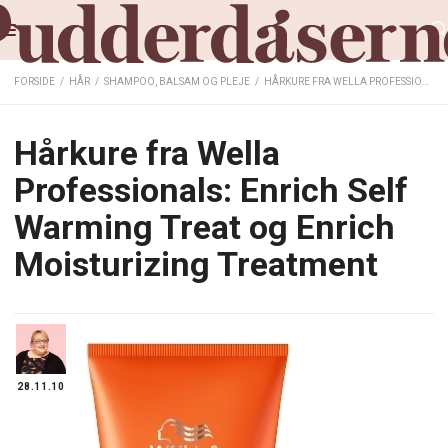
FORSIDE
/
HÅR
/
SHAMPOO, BALSAM OG PLEJE
/
HÅRKURE FRA WELLA PROFESSIONALS: ENRICH SELF WARMING TREAT OG ENRICH MOISTURIZING TREATMENT
Hårkure fra Wella
Professionals: Enrich Self
Warming Treat og Enrich
Moisturizing Treatment
28.11.10