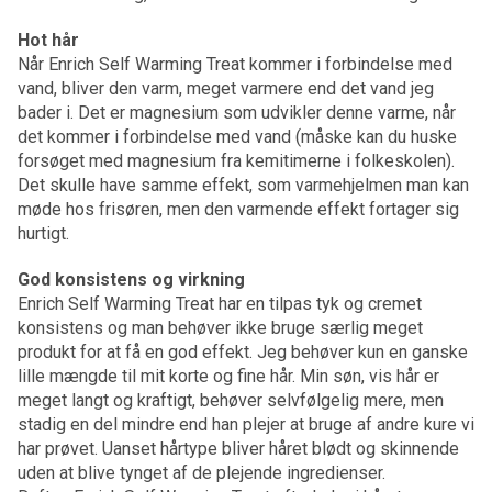
Hot hår
Når Enrich Self Warming Treat kommer i forbindelse med
vand, bliver den varm, meget varmere end det vand jeg
bader i. Det er magnesium som udvikler denne varme, når
det kommer i forbindelse med vand (måske kan du huske
forsøget med magnesium fra kemitimerne i folkeskolen).
Det skulle have samme effekt, som varmehjelmen man kan
møde hos frisøren, men den varmende effekt fortager sig
hurtigt.
God konsistens og virkning
Enrich Self Warming Treat har en tilpas tyk og cremet
konsistens og man behøver ikke bruge særlig meget
produkt for at få en god effekt. Jeg behøver kun en ganske
lille mængde til mit korte og fine hår. Min søn, vis hår er
meget langt og kraftigt, behøver selvfølgelig mere, men
stadig en del mindre end han plejer at bruge af andre kure vi
har prøvet. Uanset hårtype bliver håret blødt og skinnende
uden at blive tynget af de plejende ingredienser.