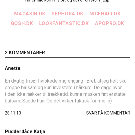
får en lille kommision, og det er en stor hjælp.
MAGASIN.DK
SEPHORA.DK
NICEHAIR.DK
GOSH.DK
LOOKFANTASTIC.DK
APOPRO.DK
2 KOMMENTARER
Anette
En dygtig frisør hviskede mig engang i øret, at jeg helt sku’
droppe balsam og kun investere i hårkure. De dage hvor
tiden ikke rækker til trækketid, kunne masken fint erstatte
balsam. Sagde hun. Og det virker faktisk for mig ;o)
28.11.10
SVAR PÅ KOMMENTAR
Pudderdåse Katja