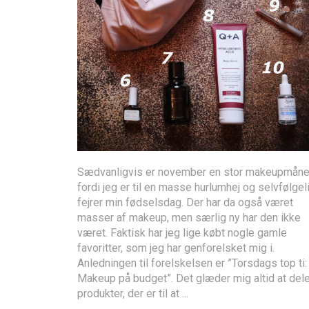
Sædvanligvis er november en stor makeupmåne
fordi jeg er til en masse hurlumhej og selvfølgel
fejrer min fødselsdag. Der har da også været
masser af makeup, men særlig ny har den ikke
været. Faktisk har jeg lige købt nogle gamle
favoritter, som jeg har genforelsket mig i.
Anledningen til forelskelsen er ”Torsdags top ti:
Makeup på budget”. Det glæder mig altid at del
produkter, der er til at ...