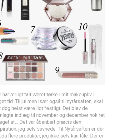
 har ærligt talt været tørke i mit makeupliv i
et tid. Til jul men især også til nytårsaften, skal
 dog helst være lidt festligt. Det blev de
anlagte indlæg til november og december nok ret
æget af… Det var åbenbart præcis den
piration, jeg selv savnede. Til Nytårsaften er der
da flere produkter, jeg ikke selv kan tåle. Der er