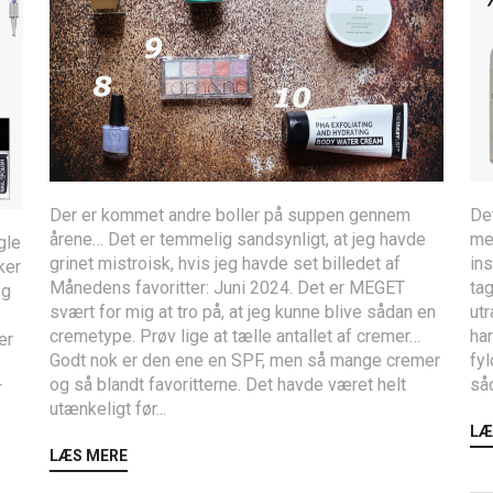
Der er kommet andre boller på suppen gennem
Det
årene… Det er temmelig sandsynligt, at jeg havde
med
gle
grinet mistroisk, hvis jeg havde set billedet af
ins
ker
Månedens favoritter: Juni 2024. Det er MEGET
tag
og
svært for mig at tro på, at jeg kunne blive sådan en
utr
cremetype. Prøv lige at tælle antallet af cremer…
har
er
Godt nok er den ene en SPF, men så mange cremer
fyl
og så blandt favoritterne. Det havde været helt
såd
r
utænkeligt før...
LÆ
LÆS MERE