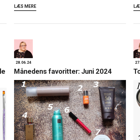
LÆS MERE
LÆ
28.06.24
27
le
Månedens favoritter: Juni 2024
To