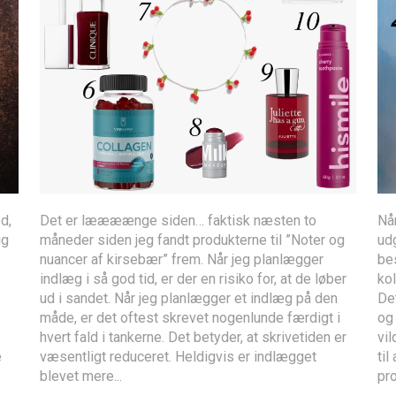
d,
Det er læææænge siden… faktisk næsten to
Nå
ig
måneder siden jeg fandt produkterne til ”Noter og
udg
nuancer af kirsebær” frem. Når jeg planlægger
be
indlæg i så god tid, er der en risiko for, at de løber
kol
ud i sandet. Når jeg planlægger et indlæg på den
Det
måde, er det oftest skrevet nogenlunde færdigt i
og
hvert fald i tankerne. Det betyder, at skrivetiden er
vil
e
væsentligt reduceret. Heldigvis er indlægget
til
blevet mere...
pro