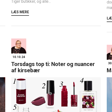
Tiger butikker, og alle...
dog
mak
LÆS MERE
LÆ
10.10.24
Torsdags top ti: Noter og nuancer
30
af kirsebær
M