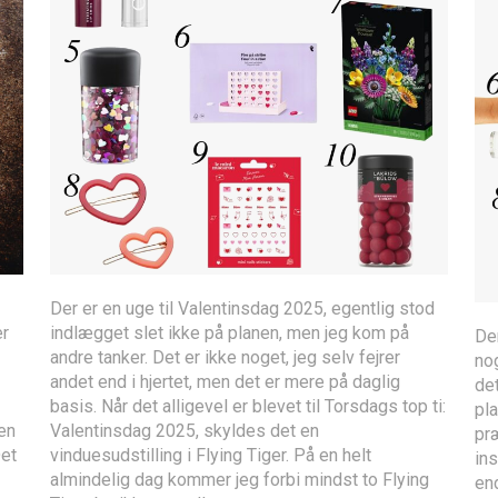
Der er en uge til Valentinsdag 2025, egentlig stod
er
indlægget slet ikke på planen, men jeg kom på
Der
andre tanker. Det er ikke noget, jeg selv fejrer
nog
andet end i hjertet, men det er mere på daglig
det
basis. Når det alligevel er blevet til Torsdags top ti:
pl
en
Valentinsdag 2025, skyldes det en
pr
Det
vinduesudstilling i Flying Tiger. På en helt
ins
almindelig dag kommer jeg forbi mindst to Flying
end