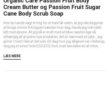
Organic Care Passion Fruit Body
Cream Butter og Passion Fruit Sugar
Cane Body Scrub Soap
Hvis du havde sagt til mig for et halvt år siden, at jeg ville begynde
at bruge creme til kroppen næsten hver dag, havde jeg nok rullet
lidt med øjnene. At jeg så er endt med at blive næsten lige så
afhængig af at prøve nye produkter, det er nærmest en joke… jeg
griner i hvert fald af det selv. En dag hvor jeg alligevel var i Hellerup,
slog jeg et smut forbi EGO:ECO, hvor man kan købe en af mine...
LÆS MERE